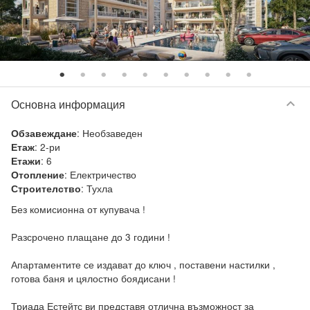
keyboard_arrow_down
Основна информация
:
Необзаведен
Обзавеждане
:
2-ри
Етаж
:
6
Етажи
:
Електричество
Отопление
:
Тухла
Строителство
Без комисионна от купувача !

Разсрочено плащане до 3 години ! 

Апартаментите се издават до ключ , поставени настилки , 
готова баня и цялостно боядисани ! 

Триада Естейтс ви представя отлична възможност за 