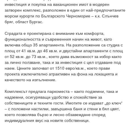
инвестиция и покупка на ваканционен имот в модерен 
затворен комплекс, разположен в един от най-предпочитаните 
морски курорти по Българското Черноморие – к.к. Слънчев 
бряг, област Бургас.

Сградата е проектирана с внимание към комфорта, 
функционалността и съвременния начин на живот, като 
включва общо 35 апартамента. На разположение са студиа с 
площ от 41 кв.м. до 46 кв.м. и двустайни апартаменти с площ 
от 52 кв.м. до 73 кв.м., което дава възможност за избор както 
за лично ползване, така и за инвестиция с цел отдаване под 
наем. Цените започват от 1510 евро/кв.м., което прави 
проекта изключително атрактивен на фона на локацията и 
качеството на изпълнение.

Комплексът предлага паркоместа – както подземни, така и 
надземни, осигуряващи удобство и спокойствие за 
собствениците и техните гости. Имотите се издават „до ключ“ 
– с положени настилки, завършена баня и стени в бял цвят, 
което позволява бързо и лесно обзавеждане според 
индивидуалния вкус на новите собственици.
