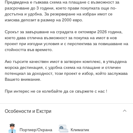
Предвидена е гъвкава схема на плащане с възможност за 
разсрочване до 3 години, което прави покупката още по-
достъпна и удобна. За резервиране на избран имот се 
изисква депозит в размер на 2000 евро.

Срокът за завършване на сградата е октомври 2026 година, 
което дава отлична възможност за покупка на имот в нов 
проект при изгодни условия и с перспектива за повишаване на 
стойността във времето.

Ако търсите качествен имот в затворен комплекс, в утвърдена 
морска дестинация, с удобна схема на плащане и отличен 
потенциал за доходност, този проект е избор, който заслужава 
Вашето внимание.

При интерес не се колебайте да се свържете с нас !
keyboard_arrow_down
Особености и Екстри
Портиер/Охрана
Климатик