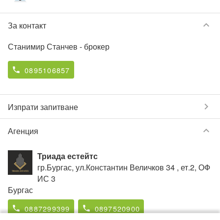
keyboard_arrow_down
За контакт
Станимир Станчев
- брокер
0895106857
phone
chevron_right
Изпрати запитване
keyboard_arrow_down
Агенция
Триада естейтс
гр.Бургас, ул.Константин Величков 34 , ет.2, ОФ
ИС 3
Бургас
0887299399
0897520900
phone
phone