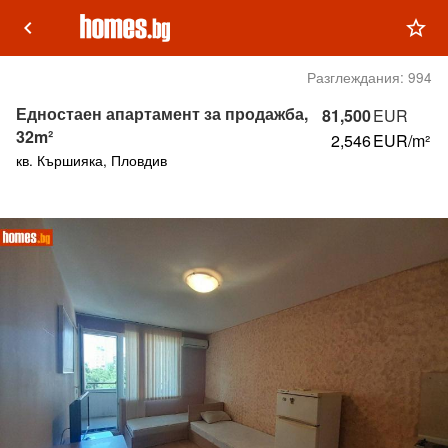
keyboard_arrow_left
star_outline
Разглеждания:
994
Едностаен апартамент за продажба,
81,500
EUR
32m²
2,546
EUR/m²
кв. Кършияка, Пловдив