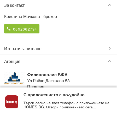
keyboard_arrow_down
За контакт
Кристина Мачкова
- брокер
0892062794
phone
chevron_right
Изпрати запитване
keyboard_arrow_down
Агенция
Филипополис БФА
Ул.Райко Даскалов 53
Пловдив
С приложението e по-удобно
0893864893
phone
Търси лесно на твоя телефон с приложението на
HOMES.BG. Отвори приложението сега...
Вижте всички обяви от
Филипополис БФА
в homes.bg
на:
filipopolisbfa
.homes.bg