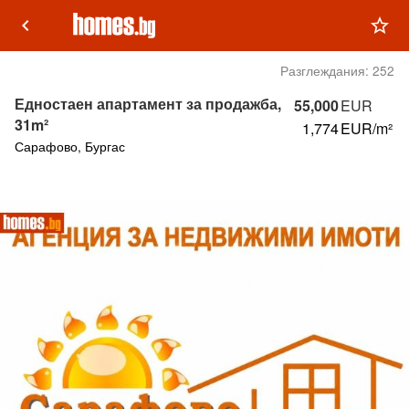
keyboard_arrow_left
star_outline
Разглеждания:
252
Едностаен апартамент за продажба,
55,000
EUR
31m²
1,774
EUR/m²
Сарафово, Бургас