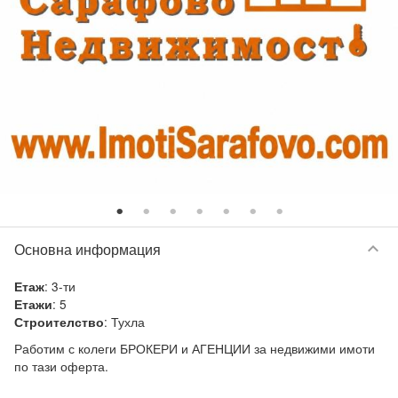
keyboard_arrow_down
Основна информация
:
3-ти
Етаж
:
5
Етажи
:
Тухла
Строителство
Работим с колеги БРОКЕРИ и АГЕНЦИИ за недвижими имоти 
по тази оферта.
