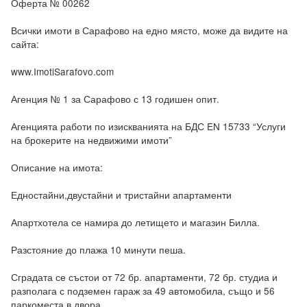
Оферта № 00262

Всички имоти в Сарафово на едно място, може да видите на 
сайта:

www.ImotiSarafovo.com

Агенция № 1 за Сарафово с 13 годишен опит.

Агенцията работи по изискванията на БДС EN 15733 “Услуги 
на брокерите на недвижими имоти”

Описание на имота: 

Едностайни,двустайни и тристайни апартаменти

Апартхотела се намира до летището и магазин Билла.

Разстояние до плажа 10 минути пеша.

Сградата се състои от 72 бр. апартаменти, 72 бр. студиа и 
разполага с подземен гараж за 49 автомобила, също и 56 
паркоместа в двора.
