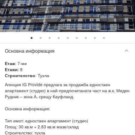
keyboard_arrow_down
Основна информация
:
7-ми
Етаж
:
8
Етажи
:
Тухла
Строителство
Агенция IG Provide предлага за продажба едностаен 
апартамент (студио) в най-предпочитаната част на ж.к. Меден 
Рудник – зона А, срещу Кауфланд.

Основна информация:

Тип имот: едностаен апартамент (студио)

Площ: 30 кв.м + 2.83 кв.м мазе/склад

Строителство: тухла
