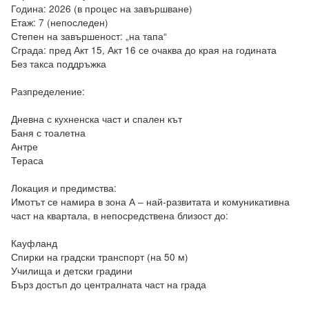
Година: 2026 (в процес на завършване)

Етаж: 7 (непоследен)

Степен на завършеност: „на тапа“

Сграда: пред Акт 15, Акт 16 се очаква до края на годината

Без такса поддръжка

Разпределение:

Дневна с кухненска част и спален кът

Баня с тоалетна

Антре

Тераса

Локация и предимства:

Имотът се намира в зона А – най-развитата и комуникативна 
част на квартала, в непосредствена близост до:

Кауфланд

Спирки на градски транспорт (на 50 м)

Училища и детски градини

Бърз достъп до централната част на града
