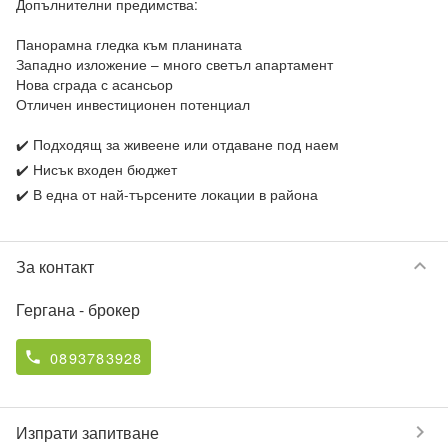
Допълнителни предимства:

Панорамна гледка към планината

Западно изложение – много светъл апартамент

Нова сграда с асансьор

Отличен инвестиционен потенциал

✔️ Подходящ за живеене или отдаване под наем

✔️ Нисък входен бюджет

✔️ В една от най-търсените локации в района
keyboard_arrow_down
За контакт
Гергана
- брокер
0893783928
phone
chevron_right
Изпрати запитване