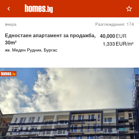
keyboard_arrow_left
star_outline
вчера
Разглеждания:
174
Едностаен апартамент за продажба,
40,000
EUR
30m²
1,333
EUR/m²
жк. Меден Рудник, Бургас