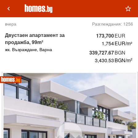
keyboard_arrow_left
star_outline
вчера
Разглеждания:
1256
Двустаен апартамент за
173,700
EUR
продажба, 99m²
1,754
EUR/m²
жк. Възраждане, Варна
339,727.67
BGN
3,430.53
BGN
/m
2