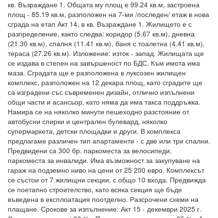
кв. Възраждане 1. Общата му площ е 99.24 кв.м, застроена 
площ - 85.19 кв.м, разположен на 7-ми /последен/ етаж в нова 
сграда на етап Акт 14, в кв. Възраждане 1. Жилището е с 
разпределение, както следва: коридор (5.67 кв.м), дневна 
(21.30 кв.м), спалня (11.41 кв.м), баня с тоалетна (4.41 кв.м), 
тераса (27.26 кв.м). Изложение: изток - запад. Жилищата ще 
се издава в степен на завършеност по БДС. Към имота има 
маза. Сградата ще е разположена в луксозен жилищен 
комплекс, разположен на 12 декара площ, като сградите ще 
са изградени със съвременен дизайн, отлично изпълнени 
общи части и асансьор, като няма да има такса поддръжка. 
Намира се на няколко минути пешеходно разстояние от 
автобусни спирки и централен булевард, няколко 
супермаркета, детски площадки и други. В комплекса 
предлагаме различен тип апартаменти - с две или три спални. 
Предвидени са 300 бр. паркоместа за велосипеди, 
паркоместа за инвалиди. Има възможност за закупуване на 
гараж на подземно ниво на цени от 25 200 евро. Комплексът 
се състои от 7 жилищни секции, с общо 10 входа. Предвижда 
се поетапно строителство, като всяка секция ще бъде 
въведена в експлоатация поотделно. Разсрочени схеми на 
плащане. Срокове за изпълнение: Акт 15 - декември 2025 г. 