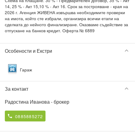
Схема на плащане: 30 % - Предварителен договор, 35 % - Акт 
14, 25 % - Акт 15,10 % - Акт 16. Срок за построяване - края на 
2026 г. Агенция ЖИВЕНА извършва необходимите проверки 
на имота, който сте избрали, организира всички етапи на 
сделката до нейното финализиране. Оказваме съдействие за 
keyboard_arrow_down
Особености и Екстри
Гараж
keyboard_arrow_down
За контакт
Радостина Иванова
- брокер
0885885272
phone