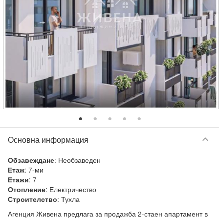
keyboard_arrow_down
Основна информация
:
Необзаведен
Обзавеждане
:
7-ми
Етаж
:
7
Етажи
:
Електричество
Отопление
:
Тухла
Строителство
Агенция Живена предлага за продажба 2-стаен апартамент в 