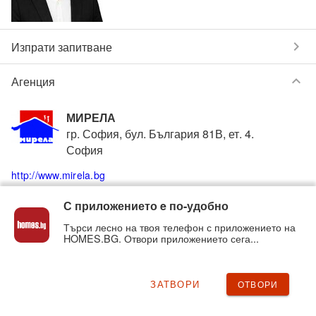
chevron_right
Изпрати запитване
keyboard_arrow_down
Агенция
МИРЕЛА
гр. София, бул. България 81В, ет. 4.
София
http://www.mirela.bg
С приложението e по-удобно
0883940027
phone
Търси лесно на твоя телефон с приложението на
HOMES.BG. Отвори приложението сега...
Вижте всички обяви от
МИРЕЛА
в homes.bg
на:
mirela
.homes.bg
ЗАТВОРИ
ОТВОРИ
chevron_right
Нередност с обявата