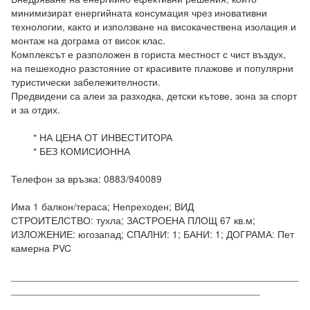
минимизират енергийната консумация чрез иновативни 
технологии, както и използване на високачествена изолация и 
монтаж на дограма от висок клас.

Комплексът е разположен в гориста местност с чист въздух, 
на пешеходно разстояние от красивите плажове и популярни 
туристически забележителности.

Предвидени са алеи за разходка, детски кътове, зона за спорт 
и за отдих.

	* НА ЦЕНА ОТ ИНВЕСТИТОРА

	* БЕЗ КОМИСИОННА

Телефон за връзка: 0883/940089

Има 1 балкон/тераса; Непреходен; ВИД 
СТРОИТЕЛСТВО: тухла; ЗАСТРОЕНА ПЛОЩ 67 кв.м; 
ИЗЛОЖЕНИЕ: югозапад; СПАЛНИ: 1; БАНИ: 1; ДОГРАМА: Пет 
камерна PVC

____________________________________________________
_____________________________________________
