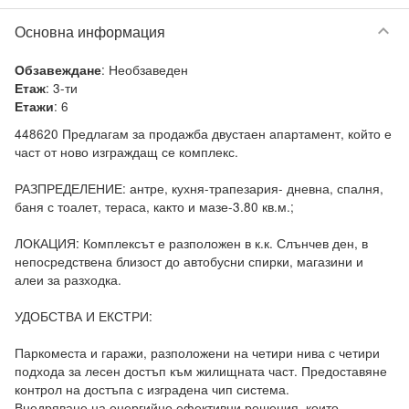
keyboard_arrow_down
Основна информация
:
Необзаведен
Обзавеждане
:
3-ти
Етаж
:
6
Етажи
448620 Предлагам за продажба двустаен апартамент, който е 
част от ново изграждащ се комплекс.

РАЗПРЕДЕЛЕНИЕ: антре, кухня-трапезария- дневна, спалня, 
баня с тоалет, тераса, както и мазе-3.80 кв.м.;

ЛОКАЦИЯ: Комплексът е разположен в к.к. Слънчев ден, в 
непосредствена близост до автобусни спирки, магазини и 
алеи за разходка.

УДОБСТВА И ЕКСТРИ:

Паркоместа и гаражи, разположени на четири нива с четири 
подхода за лесен достъп към жилищната част. Предоставяне 
контрол на достъпа с изградена чип система.

Внедряване на енергийно ефективни решения, които 