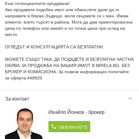
Към потенциалните продавачи! 

Ако продавате подобен имот или обмисляте дали да го 
направите в близко бъдеще, моля свържете се с мен. Имам 
клиенти, които търсят в района. Мога да дам ориентировъчна 
цена по телефон или имейл и по-точна цена при оглед на 
място.

ОГЛЕДЪТ И КОНСУЛТАЦИЯТА СА БЕЗПЛАТНИ.

МОЖЕТЕ СЪЩО ТАКА, ДА ПОДАДЕТЕ И БЕЗПЛАТНА ЧАСТНА 
ОБЯВА ЗА ПРОДАЖБА НА ВАШИЯ ИМОТ В MIRELA.BG, БЕЗ 
БРОКЕР И КОМИСИОНА. За повече информация попитайте 
за оферта 448620
keyboard_arrow_down
За контакт
Ивайло Йонков
- брокер
0883940675
phone