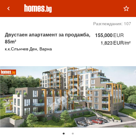
keyboard_arrow_left
star_outline
Разглеждания:
107
Двустаен апартамент за продажба,
155,000
EUR
85m²
1,823
EUR/m²
к.к.Слънчев Ден, Варна