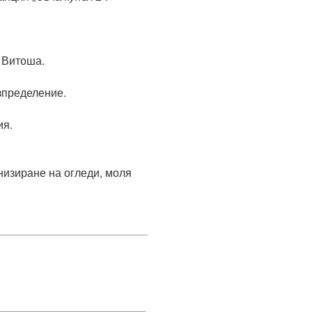
итоша.

ределение.



изиране на огледи, моля 