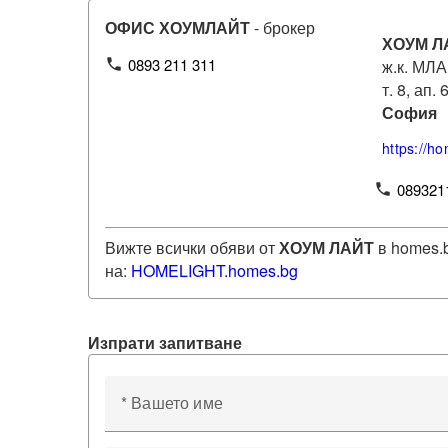
ОФИС ХОУМЛАЙТ
- брокер
ХОУМ Л
0893 211 311
phone
ж.к. МЛА
т. 8, ап. 
София
https://ho
089321
phone
Вижте всички обяви от
ХОУМ ЛАЙТ
в homes.
на:
HOMELIGHT
.homes.bg
Изпрати запитване
* Вашето име