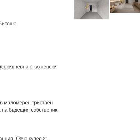
тоша.

всекидневна с кухненски 
в маломерен тристаен 
а бъдещия собственик.

ия „Овча купел 2“.
