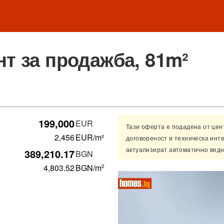
т за продажба, 81m²
199,000
EUR
Тази оферта е подадена от це
2,456
EUR/m²
договореност и техническа инт
актуализират автоматично ведн
389,210.17
BGN
4,803.52
BGN
/m
2