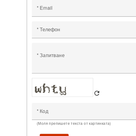
* Email
* Телефон
* Запитване
refresh
* Код
(Моля препишете текста от картинката)