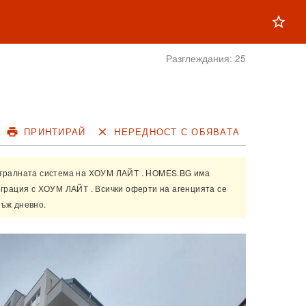
star_outline
Разглеждания:
25
print
ПРИНТИРАЙ
close
НЕРЕДНОСТ С ОБЯВАТА
нтралната система на
ХОУМ ЛАЙТ
. HOMES.BG има
еграция с
ХОУМ ЛАЙТ
. Всички оферти на агенцията се
ъж дневно.