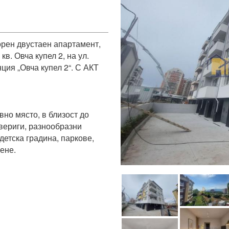
рен двустаен апартамент, 
в. Овча купел 2, на ул. 
ия „Овча купел 2“. С АКТ 
но място, в близост до 
вериги, разнообразни 
детска градина, паркове, 
е.
