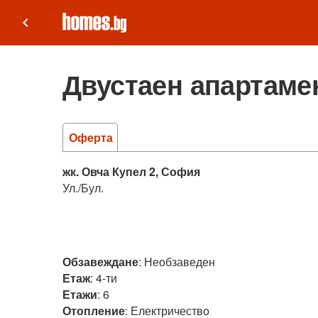
keyboard_arrow_left
Двустаен апартамен
Оферта
жк. Овча Купел 2, София
Ул./Бул.
Обзавеждане
:
Необзаведен
Етаж
:
4-ти
Етажи
:
6
Отопление
:
Електричество