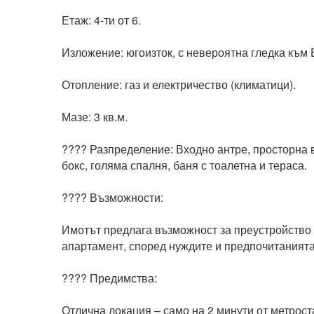
Етаж: 4-ти от 6.

Изложение: югоизток, с невероятна гледка към Ви
Отопление: газ и електричество (климатици).

Мазе: 3 кв.м.

????️ Разпределение: Входно антре, просторна 
бокс, голяма спалня, баня с тоалетна и тераса.

????️ Възможности:

Имотът предлага възможност за преустройство 
апартамент, според нуждите и предпочитанията н
???? Предимства:

Отлична локация – само на 2 минути от метростанц