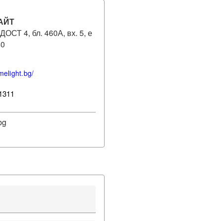
АЙТ
ДОСТ 4, бл. 460А, вх. 5, е
60
melight.bg/
1311
bg