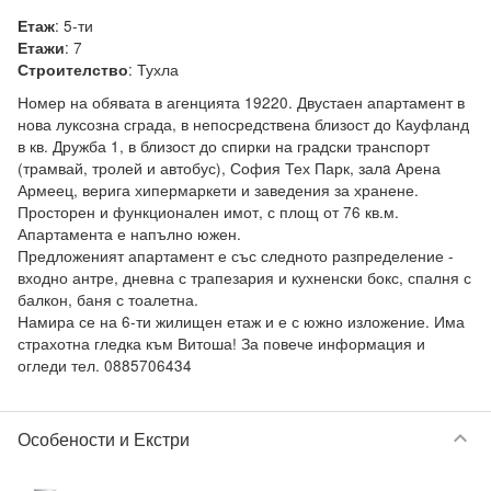
:
5-ти
Етаж
:
7
Етажи
:
Тухла
Строителство
Номер на обявата в агенцията 19220. Двустаен апартамент в 
нова луксозна сграда, в непосредствена близост до Кауфланд 
в кв. Дружба 1, в близост до спирки на градски транспорт 
(трамвай, тролей и автобус), София Тех Парк, залa Арена 
Армеец, верига хипермаркети и заведения за хранене.

Просторен и функционален имот, с площ от 76 кв.м. 
Апартамента е напълно южен.

Предложеният апартамент е със следното разпределение - 
входно антре, дневна с трапезария и кухненски бокс, спалня с 
балкон, баня с тоалетна.

Намира се на 6-ти жилищен етаж и е с южно изложение. Има 
страхотна гледка към Витоша! За повече информация и 
keyboard_arrow_down
Особености и Екстри