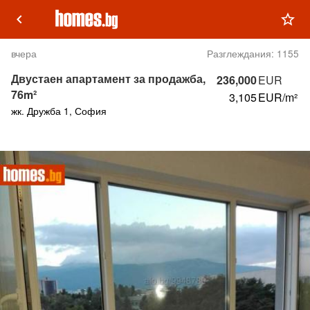
keyboard_arrow_left
star_outline
вчера
Разглеждания:
1155
Двустаен апартамент за продажба,
236,000
EUR
76m²
3,105
EUR/m²
жк. Дружба 1, София