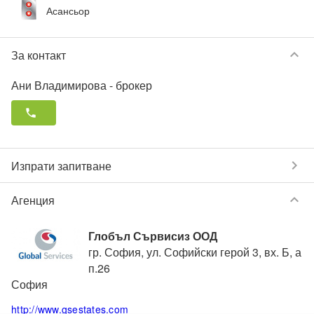
Асансьор
keyboard_arrow_down
За контакт
Ани Владимирова
- брокер
phone
chevron_right
Изпрати запитване
keyboard_arrow_down
Агенция
Глобъл Сървисиз ООД
гр. София, ул. Софийски герой 3, вх. Б, а
п.26
София
http://www.gsestates.com