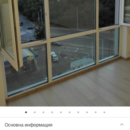
keyboard_arrow_down
Основна информация