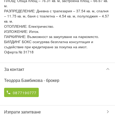
ПЛОЩ: Обща площ – 76.31 кв. м, застроена площ – 66.67 кв. 
м.

РАЗПРЕДЕЛЕНИЕ: Дневна с трапезария – 37.54 кв. м, спалня 
– 11.75 кв. м, баня с тоалетна – 4.54 кв. м, полулоджия – 4.57 
кв. м.

ОТОПЛЕНИЕ: Електричество.

ИЗЛОЖЕНИЕ: Изток.

ПАРКИРАНЕ: Възможност за закупуване на паркомясто.

БИЛДИНГ БОКС осигурява безплатна консултация и 
съдействие при кредитиране за покупка на имот.

keyboard_arrow_down
За контакт
Теодора Бамбикова
- брокер
0877190777
phone
chevron_right
Изпрати запитване