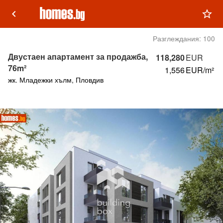
keyboard_arrow_left
star_outline
Разглеждания:
100
Двустаен апартамент за продажба,
118,280
EUR
76m²
1,556
EUR/m²
жк. Младежки хълм, Пловдив