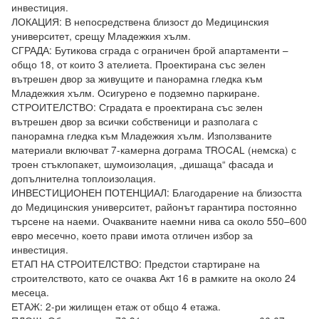
инвестиция.

ЛОКАЦИЯ: В непосредствена близост до Медицинския 
университет, срещу Младежкия хълм.

СГРАДА: Бутикова сграда с ограничен брой апартаменти – 
общо 18, от които 3 ателиета. Проектирана със зелен 
вътрешен двор за живущите и панорамна гледка към 
Младежкия хълм. Осигурено е подземно паркиране.

СТРОИТЕЛСТВО: Сградата е проектирана със зелен 
вътрешен двор за всички собственици и разполага с 
панорамна гледка към Младежкия хълм. Използваните 
материали включват 7-камерна дограма TROCAL (немска) с 
троен стъклопакет, шумоизолация, „дишаща“ фасада и 
допълнителна топлоизолация.

ИНВЕСТИЦИОНЕН ПОТЕНЦИАЛ: Благодарение на близостта 
до Медицинския университет, районът гарантира постоянно 
търсене на наеми. Очакваните наемни нива са около 550–600 
евро месечно, което прави имота отличен избор за 
инвестиция.

ЕТАП НА СТРОИТЕЛСТВО: Предстои стартиране на 
строителството, като се очаква Акт 16 в рамките на около 24 
месеца.

ЕТАЖ: 2-ри жилищен етаж от общо 4 етажа.
