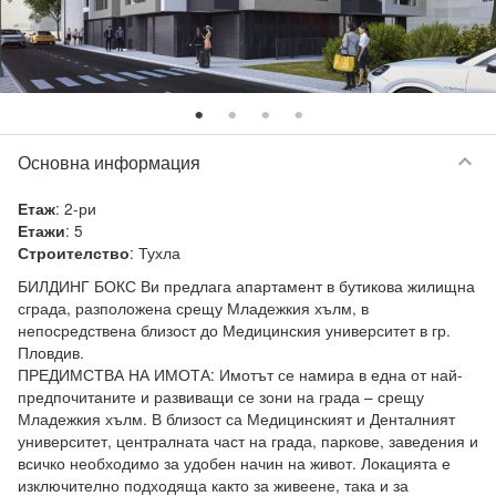
keyboard_arrow_down
Основна информация
:
2-ри
Етаж
:
5
Етажи
:
Тухла
Строителство
БИЛДИНГ БОКС Ви предлага апартамент в бутикова жилищна 
сграда, разположена срещу Младежкия хълм, в 
непосредствена близост до Медицинския университет в гр. 
Пловдив.

ПРЕДИМСТВА НА ИМОТА: Имотът се намира в една от най-
предпочитаните и развиващи се зони на града – срещу 
Младежкия хълм. В близост са Медицинският и Денталният 
университет, централната част на града, паркове, заведения и 
всичко необходимо за удобен начин на живот. Локацията е 
изключително подходяща както за живеене, така и за 