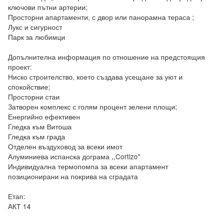
ключови пътни артерии;

Просторни апартаменти, с двор или панорамна тераса ;

Лукс и сигурност

Парк за любимци

Допълнителна информация по отношение на предстоящия 
проект:

Ниско строителство, което създава усещане за уют и 
спокойствие;

Просторни стаи

Затворен комплекс с голям процент зелени площи;

Енергийно ефективен

Гледка към Витоша

Гледка към града

Отделен въздуховод за всеки имот

Алуминиева испанска дограма ,,Cortizo"

Индивидуална термопомпа за всеки апартамент 
позиционирани на покрива на сградата

Етап:

АКТ 14
