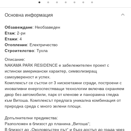
keyboard_arrow_down
Основна информация
:
Необзаведен
Обзавеждане
:
2-ри
Етаж
:
4
Етажи
:
Електричество
Отопление
:
Тухла
Строителство
Описание:

NAKAMA PARK RESIDENCE е забележителен проект с 
истински американски характер, символизиращ 
самоувереност и успех.

Комплексът се състои от 3 нискоетажни сгради, построени с 
иновативни енергоспестяващи технологии включва охраняем 
двор без автомобили, парк от кленове и панорамна гледка 
към Витоша. Комплексът предлага уникална комбинация от 
природна среда с много зелени площи.

Допълнителни предимства:

Разположен в близост до планина „Витоша“;

В близост до „Околовръстен път“ и бърз достъп до града чрез 