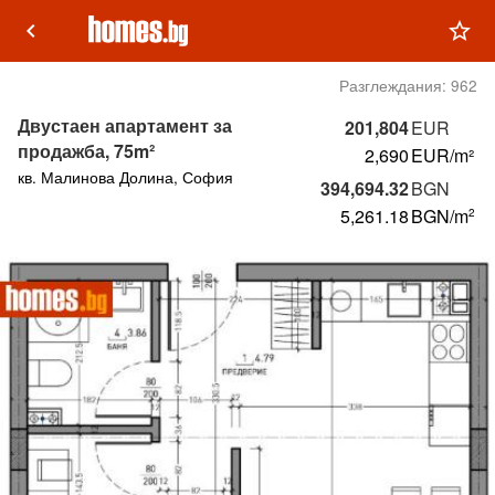
keyboard_arrow_left
star_outline
Разглеждания:
962
Двустаен апартамент за
201,804
EUR
продажба, 75m²
2,690
EUR/m²
кв. Малинова Долина, София
394,694.32
BGN
5,261.18
BGN
/m
2