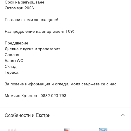
Срок на завършване: 

Октомври 2026

Гъвкави схеми за плащане!

Разпределение на апартамент Г09:

Преддверие

Дневна с кухня и трапезария

Спалня

Баня+WC

Склад

Тераса

За повече информация и огледи, моля свържете се с нас!

keyboard_arrow_down
Особености и Екстри