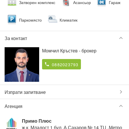
Затворен комплекс
Асансьор
Гараж
Паркомясто
Климатик
keyboard_arrow_down
За контакт
Момчил Кръстев
- брокер
0882023793
phone
chevron_right
Изпрати запитване
keyboard_arrow_down
Агенция
Примо Плюс
ж.к. Младост 1 бул. А.Сахаров № 14 ТЦ „Метро