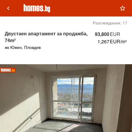
keyboard_arrow_left
star_outline
Разглеждания:
17
Двустаен апартамент за продажба,
93,800
EUR
74m²
1,267
EUR/m²
жк Южен, Пловдив