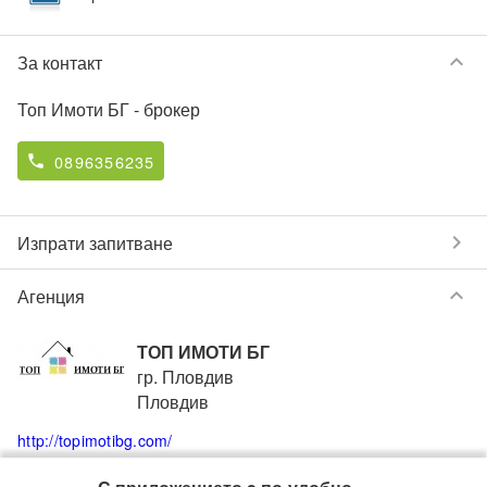
keyboard_arrow_down
За контакт
Топ Имоти БГ
- брокер
0896356235
phone
chevron_right
Изпрати запитване
keyboard_arrow_down
Агенция
ТОП ИМОТИ БГ
гр. Пловдив
Пловдив
http://topimotibg.com/