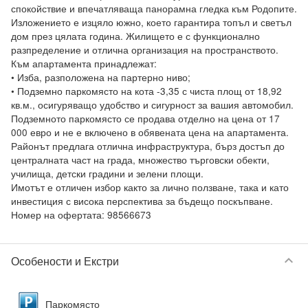
спокойствие и впечатляваща панорамна гледка към Родопите. 
Изложението е изцяло южно, което гарантира топъл и светъл 
дом през цялата година. Жилището е с функционално 
разпределение и отлична организация на пространството.

Към апартамента принадлежат:

• Изба, разположена на партерно ниво;

• Подземно паркомясто на кота -3,35 с чиста площ от 18,92 
кв.м., осигуряващо удобство и сигурност за вашия автомобил.

Подземното паркомясто се продава отделно на цена от 17 
000 евро и не е включено в обявената цена на апартамента.

Районът предлага отлична инфраструктура, бърз достъп до 
централната част на града, множество търговски обекти, 
училища, детски градини и зелени площи.

Имотът е отличен избор както за лично ползване, така и като 
инвестиция с висока перспектива за бъдещо поскъпване.

keyboard_arrow_down
Особености и Екстри
Паркомясто