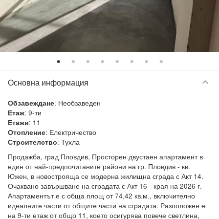
keyboard_arrow_down
Основна информация
:
Необзаведен
Обзавеждане
:
9-ти
Етаж
:
11
Етажи
:
Електричество
Отопление
:
Тухла
Строителство
Продажба, град Пловдив, Просторен двустаен апартамент в 
един от най-предпочитаните райони на гр. Пловдив - кв. 
Южен, в новострояща се модерна жилищна сграда с Акт 14. 
Очаквано завършване на сградата с Акт 16 - края на 2026 г. 
Апартаментът е с обща площ от 74,42 кв.м., включително 
идеалните части от общите части на сградата. Разположен е 
на 9-ти етаж от общо 11, което осигурява повече светлина, 