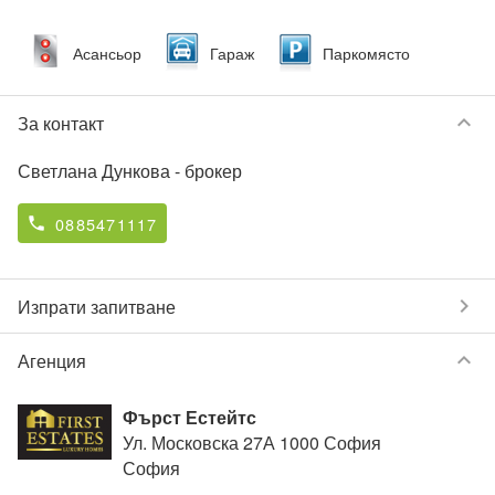
Асансьор
Гараж
Паркомясто
keyboard_arrow_down
За контакт
Светлана Дункова
- брокер
0885471117
phone
chevron_right
Изпрати запитване
keyboard_arrow_down
Агенция
Фърст Естейтс
Ул. Московска 27А 1000 София
София