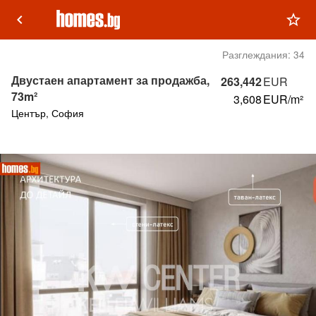
keyboard_arrow_left
star_outline
Разглеждания:
34
Двустаен апартамент за продажба,
263,442
EUR
73m²
3,608
EUR/m²
Център, София