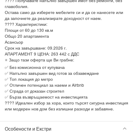
???? Получавате напълно завършен имот без ремонти, без 
главоболия.

Остава само да изберете мебелите си и да се нанесете или 
да започнете да реализирате доходност от наем.

???? Характеристики:

Площи от 60 до 130 кв.м

Общо 20 апартамента

Асансьор

Срок на завършване: 09.2026 г.

АПАРТАМЕНТ 9 ЦЕНА: 263 442 с ДДС

⭐ Защо тази оферта ще Ви грабне:

✅ Без комисионна от купувача

✅ Напълно завършен вид готов за обзавеждане

✅ Топ локация до метро

✅ Отличен потенциал за наеми и Airbnb

✅ Сграда от доказан строител

✅ Бърза възвръщаемост на инвестицията

???? Идеален избор за хора, които търсят сигурна инвестиция 
keyboard_arrow_down
Особености и Екстри