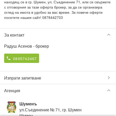
находящ се в гр. Шумен, ул. Съединение 71, или се свържете 
с отговорния за тази оферта брокер, за да се организира 
оглед на имота в удобно за вас време. За повече оферти 
посетете нашия сайт! 0878442703
keyboard_arrow_down
За контакт
Радуш Асенов
- брокер
0895742467
phone
chevron_right
Изпрати запитване
keyboard_arrow_down
Агенция
Шуменъ
ул.Съединение № 71, гр. Шумен
Шумен