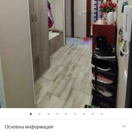
keyboard_arrow_down
Основна информация