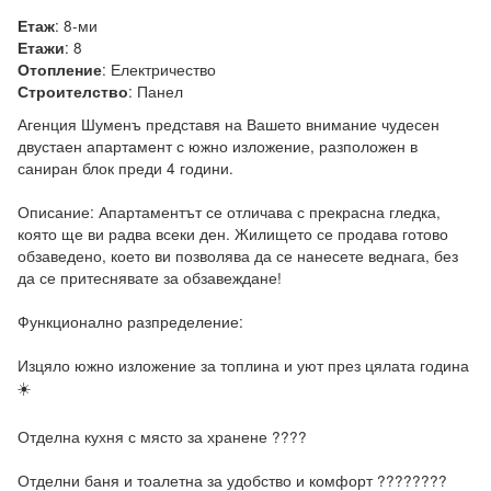
:
8-ми
Етаж
:
8
Етажи
:
Електричество
Отопление
:
Панел
Строителство
Агенция Шуменъ представя на Вашето внимание чудесен 
двустаен апартамент с южно изложение, разположен в 
саниран блок преди 4 години.

Описание: Апартаментът се отличава с прекрасна гледка, 
която ще ви радва всеки ден. Жилището се продава готово 
обзаведено, което ви позволява да се нанесете веднага, без 
да се притеснявате за обзавеждане!

Функционално разпределение:

Изцяло южно изложение за топлина и уют през цялата година 
☀️

Отделна кухня с място за хранене ????️

Отделни баня и тоалетна за удобство и комфорт ????????
