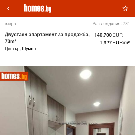
keyboard_arrow_left
star_outline
вчера
Разглеждания:
731
Двустаен апартамент за продажба,
140,700
EUR
73m²
1,927
EUR/m²
Център, Шумен