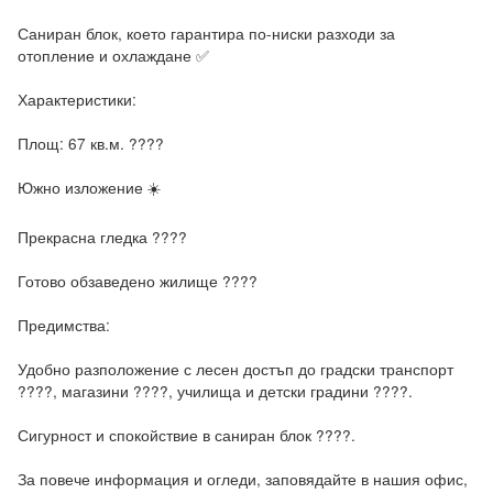
Саниран блок, което гарантира по-ниски разходи за 
отопление и охлаждане ✅

Характеристики:

Площ: 67 кв.м. ????

Южно изложение ☀️

Прекрасна гледка ????

Готово обзаведено жилище ????️

Предимства:

Удобно разположение с лесен достъп до градски транспорт 
????, магазини ????, училища и детски градини ????.

Сигурност и спокойствие в саниран блок ????.

За повече информация и огледи, заповядайте в нашия офис, 