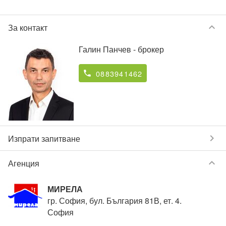
keyboard_arrow_down
За контакт
Галин Панчев
- брокер
0883941462
phone
chevron_right
Изпрати запитване
keyboard_arrow_down
Агенция
МИРЕЛА
гр. София, бул. България 81В, ет. 4.
София