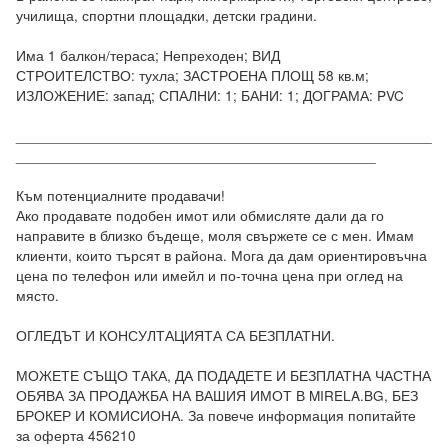
училища, спортни площадки, детски градини.

Има 1 балкон/тераса; Непреходен; ВИД 
СТРОИТЕЛСТВО: тухла; ЗАСТРОЕНА ПЛОЩ 58 кв.м; 
ИЗЛОЖЕНИЕ: запад; СПАЛНИ: 1; БАНИ: 1; ДОГРАМА: PVC

____________________________________________________
_____________________________________________

Към потенциалните продавачи! 

Ако продавате подобен имот или обмисляте дали да го 
направите в близко бъдеще, моля свържете се с мен. Имам 
клиенти, които търсят в района. Мога да дам ориентировъчна 
цена по телефон или имейл и по-точна цена при оглед на 
място.

ОГЛЕДЪТ И КОНСУЛТАЦИЯТА СА БЕЗПЛАТНИ.

МОЖЕТЕ СЪЩО ТАКА, ДА ПОДАДЕТЕ И БЕЗПЛАТНА ЧАСТНА 
ОБЯВА ЗА ПРОДАЖБА НА ВАШИЯ ИМОТ В MIRELA.BG, БЕЗ 
БРОКЕР И КОМИСИОНА. За повече информация попитайте 
за оферта 456210