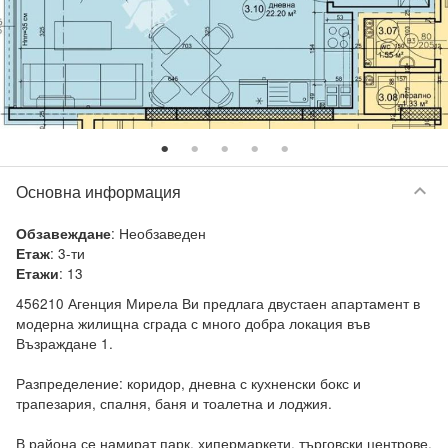
keyboard_arrow_down
Основна информация
:
Необзаведен
Обзавеждане
:
3-ти
Етаж
:
13
Етажи
456210 Агенция Мирела Ви предлага двустаен апартамент в 
модерна жилищна сграда с много добра локация във 
Възраждане 1.

Разпределение: коридор, дневна с кухненски бокс и 
трапезария, спалня, баня и тоалетна и лоджия.

В района се намират парк, хипермаркети, търговски центрове, 