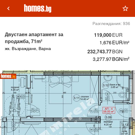
keyboard_arrow_left
star_outline
Разглеждания:
936
Двустаен апартамент за
119,000
EUR
продажба, 71m²
1,676
EUR/m²
жк. Възраждане, Варна
232,743.77
BGN
3,277.97
BGN
/m
2