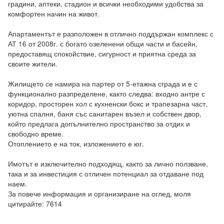
градини, аптеки, стадион и всички необходими удобства за 
комфортен начин на живот.

Апартаментът е разположен в отлично поддържан комплекс с 
АТ 16 от 2008г. с богато озеленени общи части и басейн, 
предоставящ спокойствие, сигурност и приятна среда за 
своите жители.

Жилището се намира на партер от 5-етажна сграда и е с 
функционално разпределене, както следва: входно антре с 
коридор, просторен хол с кухненски бокс и трапезарна част, 
уютна спалня, баня със санитарен възел и собствен двор, 
който предлага допълнително пространство за отдих и 
свободно време.

Отоплението е на ток, изложението е юг.

Имотът е изключително подходящ, както за лично ползване, 
така и за инвестиция с отличен потенциал за отдаване под 
наем.

За повече информация и организиране на оглед, моля 