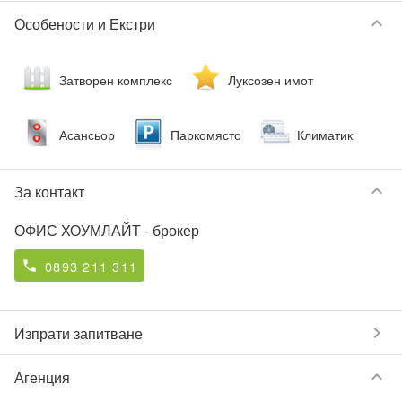
keyboard_arrow_down
Особености и Екстри
Затворен комплекс
Луксозен имот
Асансьор
Паркомясто
Климатик
keyboard_arrow_down
За контакт
ОФИС ХОУМЛАЙТ
- брокер
0893 211 311
phone
chevron_right
Изпрати запитване
keyboard_arrow_down
Агенция