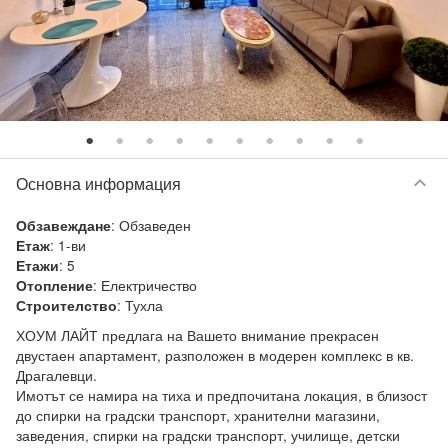
keyboard_arrow_down
Основна информация
:
Обзаведен
Обзавеждане
:
1-ви
Етаж
:
5
Етажи
:
Електричество
Отопление
:
Тухла
Строителство
ХОУМ ЛАЙТ предлага на Вашето внимание прекрасен 
двустаен апартамент, разположен в модерен комплекс в кв. 
Драгалевци.

Имотът се намира на тиха и предпочитана локация, в близост 
до спирки на градски транспорт, хранителни магазини, 
заведения, спирки на градски транспорт, училище, детски 