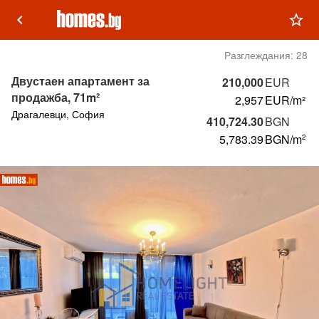
keyboard_arrow_left
star_outline
Разглеждания:
28
Двустаен апартамент за
210,000
EUR
продажба, 71m²
2,957
EUR/m²
Драгалевци, София
410,724.30
BGN
5,783.39
BGN
/m
2