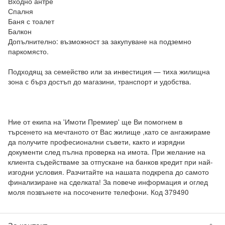
Входно антре

Спалня

Баня с тоалет

Балкон

Допълнително: възможност за закупуване на подземно 
паркомясто.

Подходящ за семейство или за инвестиция — тиха жилищна 
зона с бърз достъп до магазини, транспорт и удобства.

Ние от екипа на 'Имоти Премиер' ще Ви помогнем в 
търсенето на мечтаното от Вас жилище ,като се ангажираме 
да получите професионални съвети, както и изрядни 
документи след пълна проверка на имота. При желание на 
клиента съдействаме за отпускане на банков кредит при най-
изгодни условия. Разчитайте на нашата подкрепа до самото 
финализиране на сделката! За повече информация и оглед 
моля позвънете на посочените телефони. Код 379490