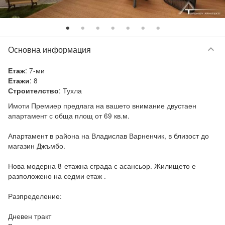
keyboard_arrow_down
Основна информация
:
7-ми
Етаж
:
8
Етажи
:
Тухла
Строителство
Имоти Премиер предлага на вашето внимание двустаен 
апартамент с обща площ от 69 кв.м.

Апартамент в района на Владислав Варненчик, в близост до 
магазин Джъмбо.

Нова модерна 8-етажна сграда с асансьор. Жилището е 
разположено на седми етаж .

Разпределение:

Дневен тракт
