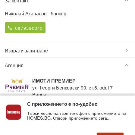
keyboard_arrow_down
За контакт
Николай Атанасов
- брокер
0879590043
phone
chevron_right
Изпрати запитване
keyboard_arrow_down
Агенция
ИМОТИ ПРЕМИЕР
ул. Георги Бенковски 90, ет.5, оф.17
Варна
С приложението e по-удобно
0879590013
phone
Търси лесно на твоя телефон с приложението на
HOMES.BG. Отвори приложението сега...
Вижте всички обяви от
ИМОТИ ПРЕМИЕР
в homes.bg
на:
imotipremier
.homes.bg