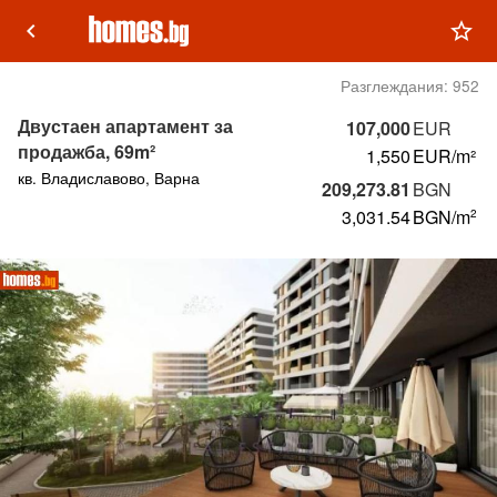
keyboard_arrow_left
star_outline
Разглеждания:
952
Двустаен апартамент за
107,000
EUR
продажба, 69m²
1,550
EUR/m²
кв. Владиславово, Варна
209,273.81
BGN
3,031.54
BGN
/m
2