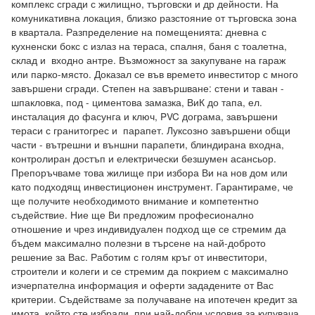
комплекс сгради с жилищно, търговски и др дейности. На 
комуникативна локация, близко разстояние от търговска зона 
в квартала. Разпределение на помещенията: дневна с  
кухненски бокс с излаз на тераса, спалня, баня с тоалетна, 
склад и  входно антре. Възможност за закупуване на гараж 
или парко-място. Доказал се във времето инвеститор с много 
завършени сгради. Степен на завършване: стени и таван - 
шпакловка, под - циментова замазка, ВиК до тапа, ел. 
инсталация до фасунга и ключ, PVC дограма, завършени 
тераси с гранитогрес и  парапет. Луксозно завършени общи 
части - вътрешни и външни парапети, блиндирана входна, 
контролиран достъп и електрически безшумен асансьор.  
Препоръчваме това жилище при избора Ви на нов дом или 
като подходящ инвестиционен инструмент. Гарантираме, че 
ще получите необходимото внимание и компетентно 
съдействие. Ние ще Ви предложим професионално 
отношение и чрез индивидуален подход ще се стремим да 
бъдем максимално полезни в търсене на най-доброто 
решение за Вас. Работим с голям кръг от инвеститори, 
строители и колеги и се стремим да покрием с максимално 
изчерпателна информация и оферти зададените от Вас 
критерии. Съдействаме за получаване на ипотечен кредит за 
имота, който сте избрали, при най-добри условия за купувача. 