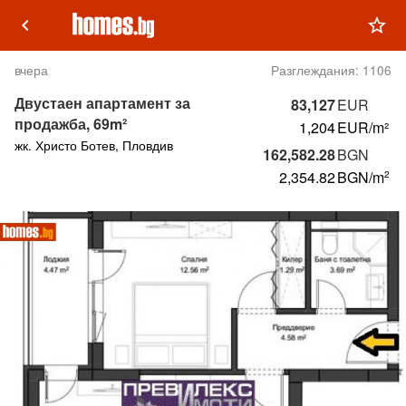
keyboard_arrow_left
star_outline
вчера
Разглеждания:
1106
Двустаен апартамент за
83,127
EUR
продажба, 69m²
1,204
EUR/m²
жк. Христо Ботев, Пловдив
162,582.28
BGN
2,354.82
BGN
/m
2