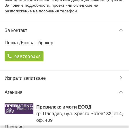
За повече подробности, проект или оглед сме на 
разположение на посочения телефон.
keyboard_arrow_down
За контакт
Пенка Дякова
- брокер
0887900445
phone
chevron_right
Изпрати запитване
keyboard_arrow_down
Агенция
Превилекс имоти ЕООД
гр. Пловдив, бул. Христо Ботев" 82, ет.4,
оф. 409
Пловдив