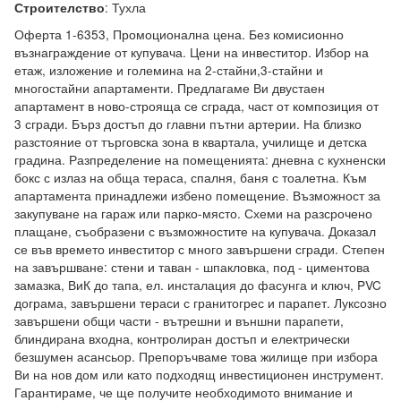
:
Тухла
Строителство
Оферта 1-6353, Промоционална цена. Без комисионно 
възнаграждение от купувача. Цени на инвеститор. Избор на 
етаж, изложение и големина на 2-стайни,3-стайни и 
многостайни апартаменти. Предлагаме Ви двустаен 
апартамент в ново-строяща се сграда, част от композиция от 
3 сгради. Бърз достъп до главни пътни артерии. На близко 
разстояние от търговска зона в квартала, училище и детска 
градина. Разпределение на помещенията: дневна с кухненски 
бокс с излаз на обща тераса, спалня, баня с тоалетна. Към 
апартамента принадлежи избено помещение. Възможност за 
закупуване на гараж или парко-място. Схеми на разсрочено 
плащане, съобразени с възможностите на купувача. Доказал 
се във времето инвеститор с много завършени сгради. Степен 
на завършване: стени и таван - шпакловка, под - циментова 
замазка, ВиК до тапа, ел. инсталация до фасунга и ключ, PVC 
дограма, завършени тераси с гранитогрес и парапет. Луксозно 
завършени общи части - вътрешни и външни парапети, 
блиндирана входна, контролиран достъп и електрически 
безшумен асансьор. Препоръчваме това жилище при избора 
Ви на нов дом или като подходящ инвестиционен инструмент. 
Гарантираме, че ще получите необходимото внимание и 