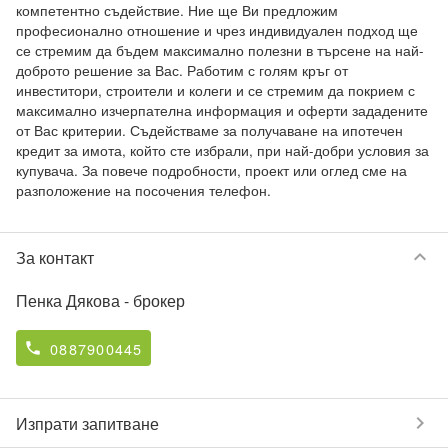
компетентно съдействие. Ние ще Ви предложим 
професионално отношение и чрез индивидуален подход ще 
се стремим да бъдем максимално полезни в търсене на най-
доброто решение за Вас. Работим с голям кръг от 
инвеститори, строители и колеги и се стремим да покрием с 
максимално изчерпателна информация и оферти зададените 
от Вас критерии. Съдействаме за получаване на ипотечен 
кредит за имота, който сте избрали, при най-добри условия за 
купувача. За повече подробности, проект или оглед сме на 
разположение на посочения телефон.
keyboard_arrow_down
За контакт
Пенка Дякова
- брокер
0887900445
phone
chevron_right
Изпрати запитване