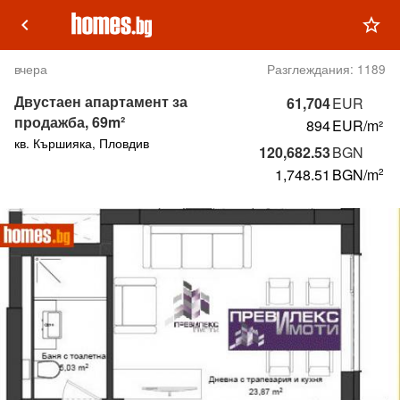
keyboard_arrow_left
star_outline
вчера
Разглеждания:
1189
Двустаен апартамент за
61,704
EUR
продажба, 69m²
894
EUR/m²
кв. Кършияка, Пловдив
120,682.53
BGN
1,748.51
BGN
/m
2