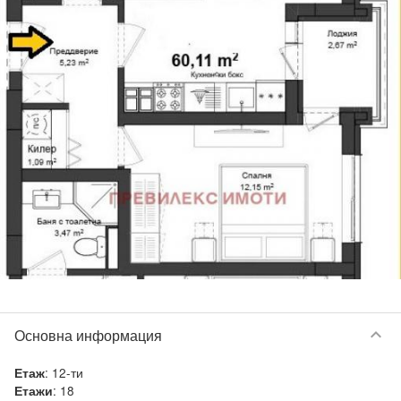
keyboard_arrow_down
Основна информация
:
12-ти
Етаж
:
18
Етажи