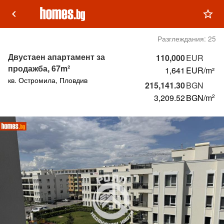
keyboard_arrow_left
star_outline
Разглеждания:
25
Двустаен апартамент за
110,000
EUR
продажба, 67m²
1,641
EUR/m²
кв. Остромила, Пловдив
215,141.30
BGN
3,209.52
BGN
/m
2