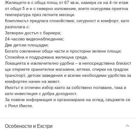
Жилището е с обща площ от 67 кв.м, намира се на 4-ти етаж 
от общо 5 и е с северно изложение, което осигурява приятна 
температура през летните месеци.

Комплексът предлага спокойствие, сигурност и комфорт, като 
разполага с:

Затворен достъп с бариера;

24-часово видеонаблюдение;

Две детски площадки;

Богато озеленени общи части и просторни зелени площи;

Спокойна и поддържана жилищна среда.

Локацията е изключително удобна – в непосредствена близост 
ще откриете хранителни магазини, аптеки, спирки на градски 
транспорт, детски заведения и всички необходими удобства за 
комфортен начин на живот.

Имотът е отличен избор както за собствено ползване, така и 
като инвестиция с добра доходност.

За повече информация и организиране на оглед, свържете се 
keyboard_arrow_down
Особености и Екстри