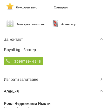
Луксозен имот
Саниран
Затворен комплекс
Асансьор
keyboard_arrow_down
За контакт
Royall.bg
- брокер
+359879944348
phone
chevron_right
Изпрати запитване
keyboard_arrow_down
Агенция
Роял Недвижими Имоти