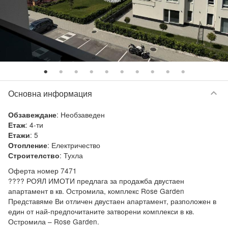
keyboard_arrow_down
Основна информация
:
Необзаведен
Обзавеждане
:
4-ти
Етаж
:
5
Етажи
:
Електричество
Отопление
:
Тухла
Строителство
Оферта номер 7471

???? РОЯЛ ИМОТИ предлага за продажба двустаен 
апартамент в кв. Остромила, комплекс Rose Garden

Представяме Ви отличен двустаен апартамент, разположен в 
един от най-предпочитаните затворени комплекси в кв. 
Остромила – Rose Garden.
