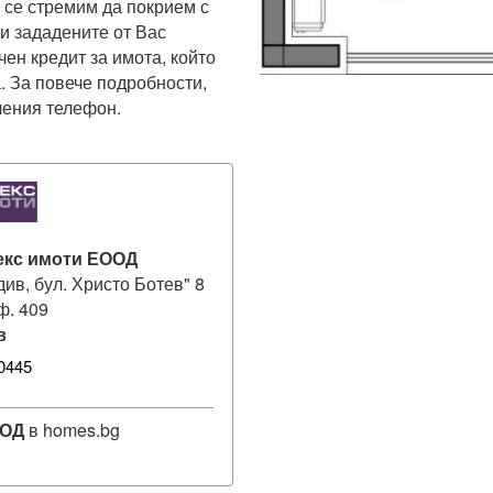
 се стремим да покрием с 
 зададените от Вас 
ен кредит за имота, който 
. За повече подробности, 
чения телефон.
екс имоти ЕООД
див, бул. Христо Ботев" 8
оф. 409
в
0445
ООД
в homes.bg