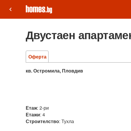
keyboard_arrow_left
Двустаен апартамен
Оферта
кв. Остромила, Пловдив
Етаж
:
2-ри
Етажи
:
4
Строителство
:
Тухла