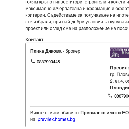
голям кръг от инвеститори, строители и колеги и
максимално изчерпателна информация и оферти
критерии. Съдействаме за получаване на ипотеч
сте избрали, при най-добри условия за купувача
проект или оглед сме на разположение на посо
Контакт
Пенка Дякова
- брокер
0887900445
phone
Превил
гр. Плов
2, ет.4, 
Пловди
088790
phone
Вижте всички обяви от
Превилекс имоти Е
на:
previlex
.homes.bg