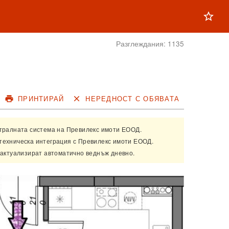
star_outline
Разглеждания:
1135
print
ПРИНТИРАЙ
close
НЕРЕДНОСТ С ОБЯВАТА
нтралната система на
Превилекс имоти ЕООД
.
техническа интеграция с
Превилекс имоти ЕООД
.
 актуализират автоматично веднъж дневно.