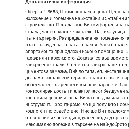
Допълнителна информация
Оферта 1-6688, Промоционална цена. Цени на ин
изложение и големина на 2-стайни и 3-стайни а
строителство. Предлагаме Ви комфортен апарта
сграда, част от малък комплекс. На тиха улица, 
пътни артерии. Разпределение на помещенията:д
излаз на чудесна  тераса,  спалня, баня с тоалет
апартамента принадлежи избено помещение. Въ
гараж или парко-място. Доказал се във времето 
завършени сгради. Степен на завършване: стени 
циментова замазка, ВиК до тапа, ел. инсталация
дограма, завършени тераси с гранитогрес и  па
общи части - вътрешни и външни парапети, блин
контролиран достъп и електрически безшумен а
това жилище при избора Ви на нов дом или кат
инструмент. Гарантираме, че ще получите необ
компетентно съдействие. Ние ще Ви предложи
отношение и чрез индивидуален подход ще се с
максимално полезни в търсене на най-доброто р