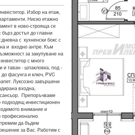
веститор. Избор на етаж, 
партаменти. Ниско етажно 
мент в ново-строяща се 
с бърз достъп до главни 
невна с  кухненски бокс с 
на и  входно антре. Към 
зможност за закупуване на 
инвеститор с много 
и таван - шпакловка, под - 
 до фасунга и ключ, PVC 
рапет. Луксозно завършени 
дирана входна, 
сансьор.  Препоръчваме 
о подходящ инвестиционен 
ходимото внимание и 
м професионално 
тремим да бъдем 
ешение за Вас. Работим с 