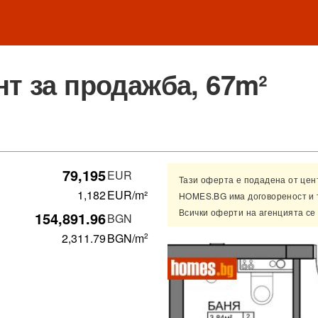
т за продажба, 67m²
79,195
EUR
Тази оферта е подадена от це
1,182
EUR/m²
HOMES.BG има договореност и 
Всички оферти на агенцията се
154,891.96
BGN
2,311.79
BGN
/m
2