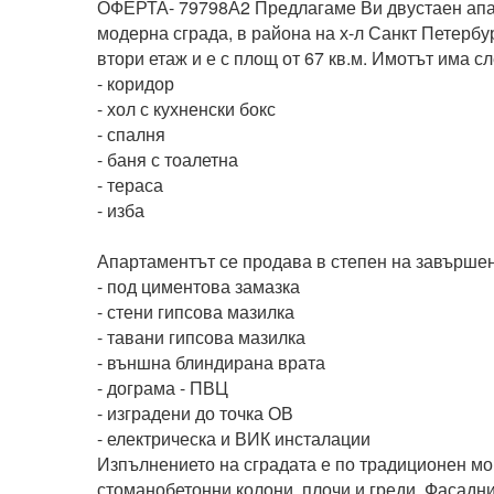
ОФЕРТА- 79798А2 Предлагаме Ви двустаен апарт
модерна сграда, в района на х-л Санкт Петербу
втори етаж и е с площ от 67 кв.м. Имотът има сл
- коридор

- хол с кухненски бокс

- спалня

- баня с тоалетна

- тераса

- изба

Апартаментът се продава в степен на завършено
- под циментова замазка

- стени гипсова мазилка

- тавани гипсова мазилка

- външна блиндирана врата

- дограма - ПВЦ

- изградени до точка ОВ

- електрическа и ВИК инсталации

Изпълнението на сградата е по традиционен мон
стоманобетонни колони, плочи и греди. Фасаднит