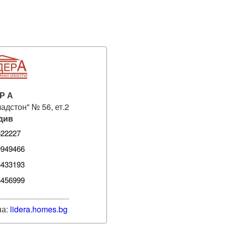
Р А
ладстон" № 56, ет.2
див
622227
9949466
8433193
8456999
на:
lidera
.homes.bg