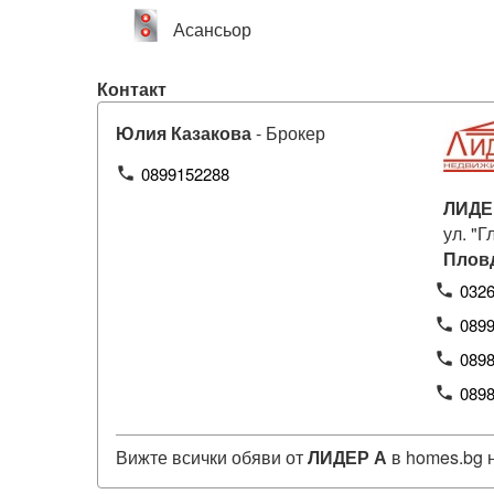
Асансьор
Контакт
Юлия Казакова
- Брокер
0899152288
phone
ЛИДЕ
ул. "Г
Плов
032
phone
089
phone
089
phone
089
phone
Вижте всички обяви от
ЛИДЕР А
в homes.bg 