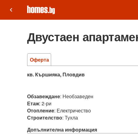
keyboard_arrow_left
Двустаен апартамен
Оферта
кв. Кършияка, Пловдив
Обзавеждане
:
Необзаведен
Етаж
:
2-ри
Отопление
:
Електричество
Строителство
:
Тухла
Допълнителна информация