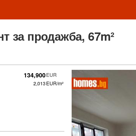
т за продажба, 67m²
134,900
EUR
2,013
EUR/m²