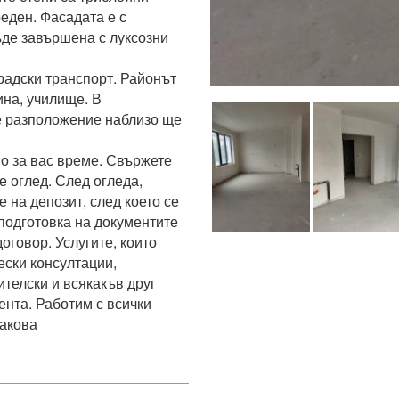
еден. Фасадата е с 
де завършена с луксозни 
радски транспорт. Районът 
на, училище. В 
 разположение наблизо ще 
о за вас време. Свържете 
е оглед. След огледа, 
на депозит, след което се 
подготовка на документите 
говор. Услугите, които 
ски консултации, 
телски и всякакъв друг 
нта. Работим с всички 
закова