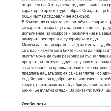
вътрешен слой от тухлена зидария, външен и ср
характерен архитектурен образ. Сградата ще бъ
общи части и хидравличен асансьор.

В близост до сградата има автобусна спирка и г
се характеризира още с наличие на детска гради
допълнение, за комфорт и развлечение на ваше
намерите ресторанти, супермаркети и др.

Можем да организираме оглед на имота в удобн
се с нас и кажете кога бихте искали да направит
имотът може да бъде резервиран със заплащане 
прекратяват огледи с други купувачи и започва 
за сключване на предварителен и окончателен до
предлага нашата фирма са - Безплатни юридиче
съдействие при одобрение на ипотечен, потреби
кредит, при възможно най-добри условия за клие
банки. Безплатни огледи. За контакти: Юлия Ка
Особености