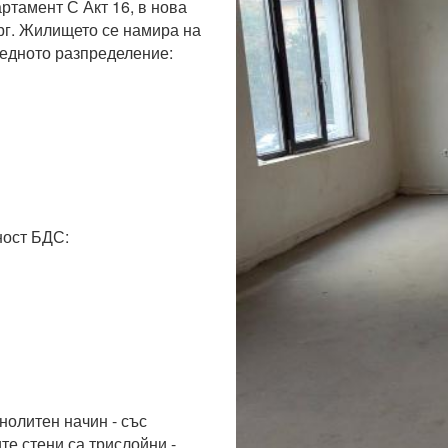
амент С Акт 16, в нова 
рг. Жилището се намира на 
едното разпределение:

ст БДС:

олитен начин - със 
е стени са трислойни - 