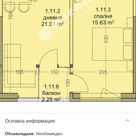
keyboard_arrow_down
Основна информация
:
Необзаведен
Обзавеждане