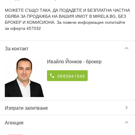
МОЖЕТЕ СЪЩО ТАКА, ДА ПОДАДЕТЕ И БЕЗПЛАТНА ЧАСТНА 
ОБЯВА ЗА ПРОДАЖБА НА ВАШИЯ ИМОТ В MIRELA.BG, БЕЗ 
БРОКЕР И КОМИСИОНА. За повече информация попитайте 
за оферта 457032
keyboard_arrow_down
За контакт
Ивайло Йонков
- брокер
0883941545
phone
chevron_right
Изпрати запитване
keyboard_arrow_down
Агенция