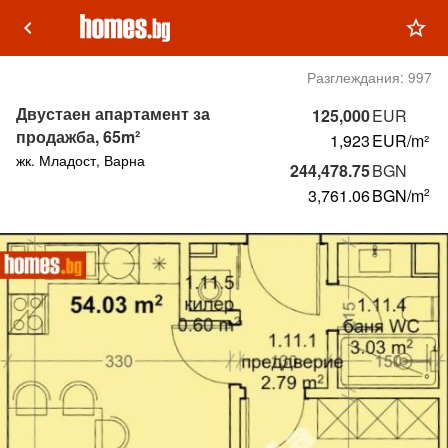
keyboard_arrow_left
star_outline
Разглеждания:
997
Двустаен апартамент за
125,000
EUR
продажба, 65m²
1,923
EUR/m²
жк. Младост, Варна
244,478.75
BGN
3,761.06
BGN
/m
2