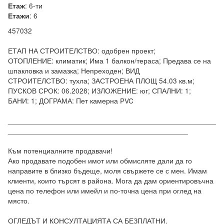
:
6-ти
Етаж
:
6
Етажи
457032

ЕТАП НА СТРОИТЕЛСТВО: одобрен проект; 
ОТОПЛЕНИЕ: климатик; Има 1 балкон/тераса; Предава се на 
шпакловка и замазка; Непреходен; ВИД 
СТРОИТЕЛСТВО: тухла; ЗАСТРОЕНА ПЛОЩ 54.03 кв.м; 
ПУСКОВ СРОК: 06.2028; ИЗЛОЖЕНИЕ: юг; СПАЛНИ: 1; 
БАНИ: 1; ДОГРАМА: Пет камерна PVC

____________________________________________________
_____________________________________________

Към потенциалните продавачи! 

Ако продавате подобен имот или обмисляте дали да го 
направите в близко бъдеще, моля свържете се с мен. Имам 
клиенти, които търсят в района. Мога да дам ориентировъчна 
цена по телефон или имейл и по-точна цена при оглед на 
място.

ОГЛЕДЪТ И КОНСУЛТАЦИЯТА СА БЕЗПЛАТНИ.
