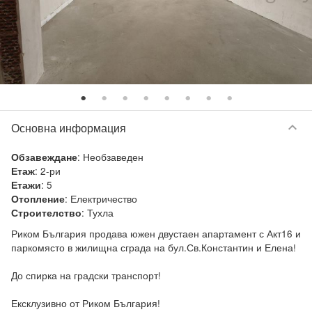
keyboard_arrow_down
Основна информация
:
Необзаведен
Обзавеждане
:
2-ри
Етаж
:
5
Етажи
:
Електричество
Отопление
:
Тухла
Строителство
Риком България продава южен двустаен апартамент с Акт16 и 
паркомясто в жилищна сграда на бул.Св.Константин и Елена!

До спирка на градски транспорт!

Ексклузивно от Риком България!
