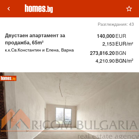
keyboard_arrow_left
star_outline
Разглеждания:
43
Двустаен апартамент за
140,000
EUR
продажба, 65m²
2,153
EUR/m²
к.к.Св.Константин и Елена, Варна
273,816.20
BGN
4,210.90
BGN
/m
2