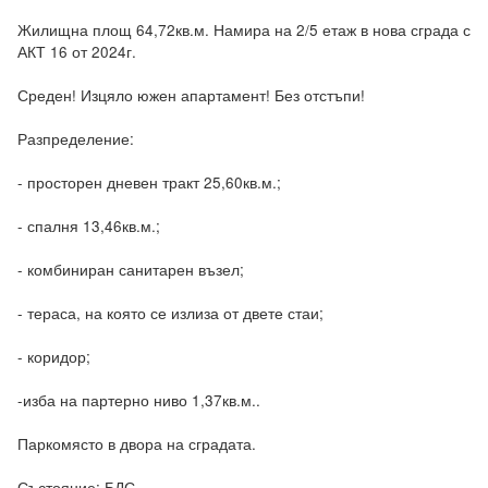
Жилищна площ 64,72кв.м. Намира на 2/5 етаж в нова сграда с 
АКТ 16 от 2024г.

Среден! Изцяло южен апартамент! Без отстъпи!

Разпределение:

- просторен дневен тракт 25,60кв.м.;

- спалня 13,46кв.м.;

- комбиниран санитарен възел;

- тераса, на която се излиза от двете стаи;

- коридор;

-изба на партерно ниво 1,37кв.м..

Паркомясто в двора на сградата.

Състояние: БДС.
