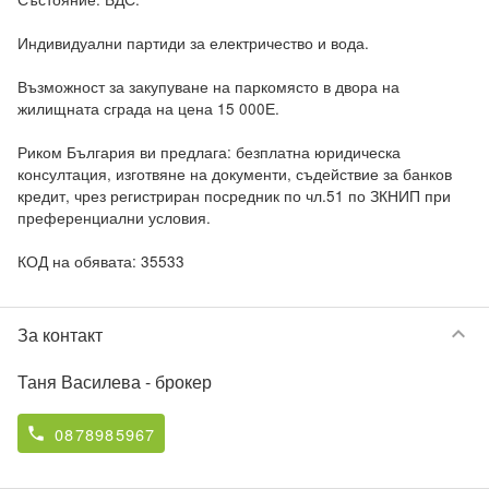
Индивидуални партиди за електричество и вода.

Възможност за закупуване на паркомясто в двора на 
жилищната сграда на цена 15 000Е.

Риком България ви предлага: безплатна юридическа 
консултация, изготвяне на документи, съдействие за банков 
кредит, чрез регистриран посредник по чл.51 по ЗКНИП при 
преференциални условия.

КОД на обявата: 35533
keyboard_arrow_down
За контакт
Таня Василева
- брокер
0878985967
phone