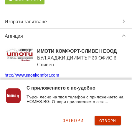
chevron_right
Изпрати запитване
keyboard_arrow_down
Агенция
ИМОТИ КОМФОРТ-СЛИВЕН ЕООД
БУЛ.ХАДЖИ ДИИМТЪР 30 ОФИС 6
Сливен
http://www.imotikomfort.com
С приложението e по-удобно
0889740528
0876715755
phone
phone
Търси лесно на твоя телефон с приложението на
HOMES.BG. Отвори приложението сега...
Вижте всички обяви от
ИМОТИ КОМФОРТ-СЛИВЕН
ЕООД
в homes.bg на:
imotikomfort
.homes.bg
ЗАТВОРИ
ОТВОРИ
chevron_right
Нередност с обявата