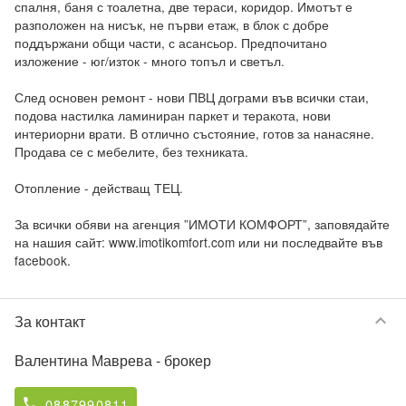
спалня, баня с тоалетна, две тераси, коридор. Имотът е 
разположен на нисък, не първи етаж, в блок с добре 
поддържани общи части, с асансьор. Предпочитано 
изложение - юг/изток - много топъл и светъл.

След основен ремонт - нови ПВЦ дограми във всички стаи, 
подова настилка ламиниран паркет и теракота, нови 
интериорни врати. В отлично състояние, готов за нанасяне. 
Продава се с мебелите, без техниката.

Отопление - действащ ТЕЦ.

За всички обяви на агенция ”ИМОТИ КОМФОРТ”, заповядайте 
на нашия сайт: www.imotikomfort.com или ни последвайте във 
facebook.
keyboard_arrow_down
За контакт
Валентина Маврева
- брокер
0887990811
phone