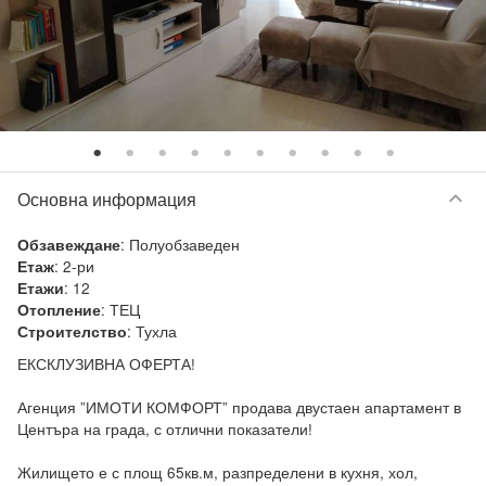
keyboard_arrow_down
Основна информация
:
Полуобзаведен
Обзавеждане
:
2-ри
Етаж
:
12
Етажи
:
ТЕЦ
Отопление
:
Тухла
Строителство
ЕКСКЛУЗИВНА ОФЕРТА!

Агенция ”ИМОТИ КОМФОРТ” продава двустаен апартамент в 
Центъра на града, с отлични показатели!

Жилището е с площ 65кв.м, разпределени в кухня, хол, 