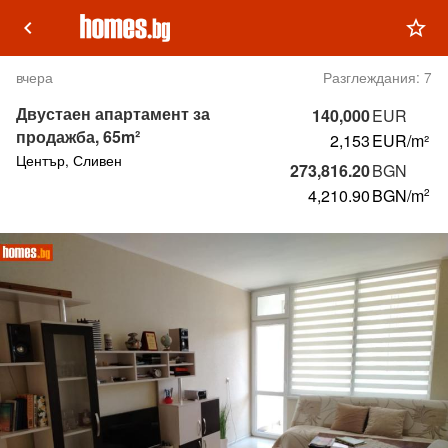
keyboard_arrow_left
star_outline
вчера
Разглеждания:
7
Двустаен апартамент за
140,000
EUR
продажба, 65m²
2,153
EUR/m²
Център, Сливен
273,816.20
BGN
4,210.90
BGN
/m
2