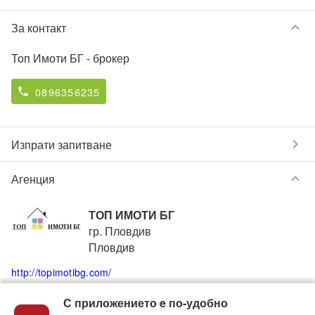
keyboard_arrow_down
За контакт
Топ Имоти БГ
- брокер
0896356235
phone
chevron_right
Изпрати запитване
keyboard_arrow_down
Агенция
ТОП ИМОТИ БГ
гр. Пловдив
Пловдив
http://topimotibg.com/
С приложението e по-удобно
+359896356235
+35932960504
phone
phone