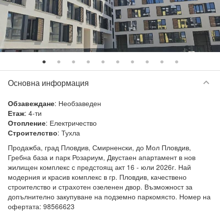
keyboard_arrow_down
Основна информация
:
Необзаведен
Обзавеждане
:
4-ти
Етаж
:
Електричество
Отопление
:
Тухла
Строителство
Продажба, град Пловдив, Смирненски, до Мол Пловдив, 
Гребна база и парк Розариум, Двустаен апартамент в нов 
жилищен комплекс с предстоящ акт 16 - юли 2026г. Най 
модерния и красив комплекс в гр. Пловдив, качествено 
строителство и страхотен озеленен двор. Възможност за 
допълнително закупуване на подземно паркомясто. Номер на 
офертата: 98566623