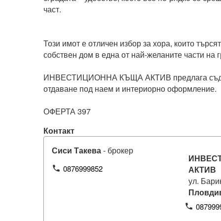
част.

Този имот е отличен избор за хора, които търся
собствен дом в една от най-желаните части на гр
ИНВЕСТИЦИОННА КЪЩА АКТИВ предлага съдей
отдаване под наем и интериорно оформление.

Контакт
Сиси Такева
- брокер
ИНВЕС
0876999852
phone
АКТИВ
ул. Бари
Пловди
087999
phone