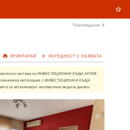
star_outline
Разглеждания:
8
print
ПРИНТИРАЙ
close
НЕРЕДНОСТ С ОБЯВАТА
нтралната система на
ИНВЕСТИЦИОННА КЪЩА АКТИВ
.
техническа интеграция с
ИНВЕСТИЦИОННА КЪЩА
цията се актуализират автоматично веднъж дневно.