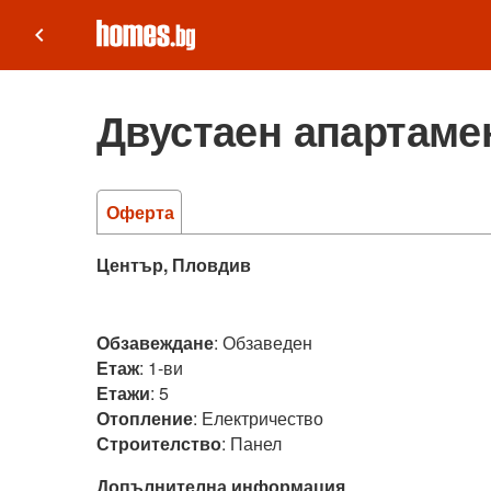
keyboard_arrow_left
Двустаен апартамен
Оферта
Център, Пловдив
Обзавеждане
:
Обзаведен
Етаж
:
1-ви
Етажи
:
5
Отопление
:
Електричество
Строителство
:
Панел
Допълнителна информация