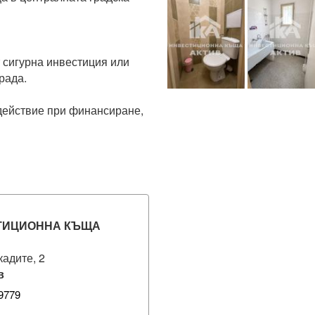
т сигурна инвестиция или 
ада.

ствие при финансиране, 
ТИЦИОННА КЪЩА
кадите, 2
в
9779