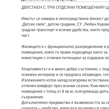
ДВУСТАЕН С ТРИ ОТДЕЛНИ ПОМЕЩЕНИЯ!! ЦЕ
Имотът се намира в непосредствена близост до 
„Детски смях“, детски градини, СУ „Любен Караве
градски транспорт и всички удобства, които пре
част.

Жилището е с функционално разпределение и ра
помещения, което го прави подходящо както за л
инвестиция с отличен потенциал за отдаване по
Апартаментът е в много добро състояние, с по
освежен интериор и се предлага обзаведен, гото
Изложението изток-запад осигурява естествена 
отличен комфорт през всички сезони. Към имот
помещение с площ от 8 кв.м, осигуряващо допъ
съхранение.

Допълнително предимство е възможността за св
сградата – удобство, което все по-рядко се сре