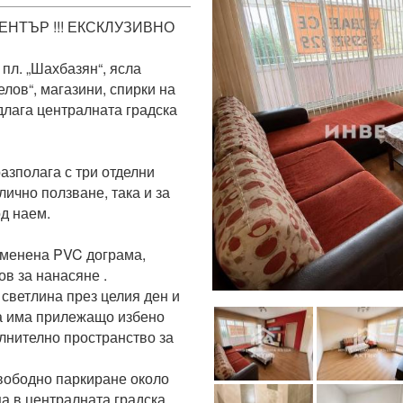
НТЪР !!! ЕКСКЛУЗИВНО

пл. „Шахбазян“, ясла 
лов“, магазини, спирки на 
длага централната градска 
зполага с три отделни 
ично ползване, така и за 
д наем.

дменена PVC дограма, 
в за нанасяне .

светлина през целия ден и 
а има прилежащо избено 
лнително пространство за 
ободно паркиране около 
ща в централната градска 