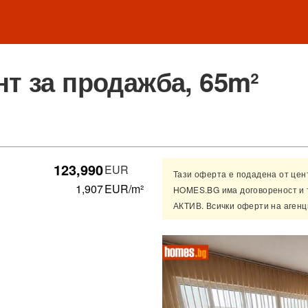
т за продажба, 65m²
123,990
EUR
Тази оферта е подадена от це
1,907
EUR/m²
HOMES.BG има договореност и 
АКТИВ
. Всички оферти на аген