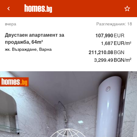
keyboard_arrow_left
star_outline
вчера
Разглеждания:
18
Двустаен апартамент за
107,990
EUR
продажба, 64m²
1,687
EUR/m²
жк. Възраждане, Варна
211,210.08
BGN
3,299.49
BGN
/m
2