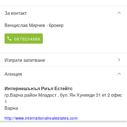
keyboard_arrow_down
За контакт
Венцислав Мирчев
- брокер
0879234888
phone
chevron_right
Изпрати запитване
keyboard_arrow_down
Агенция
Интернешънъл Риъл Естейтс
гр.Варна район Младост , бул. Ян Хунияди 31 ет 2 офис
1
Варна
http://www.internationalrealestates.com