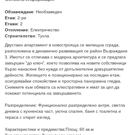
:
Необзаведен
Обзавеждане
:
2-ри
Етаж
:
2
Етажи
:
Електричество
Отопление
:
Тухла
Строителство
Двустаен апартамент в новострояща се жилищна сграда, 
разположена в динамично развиващия се район Възраждане 
3. Имотът се отличава с модерна архитектура и се предлага 
завършен "до ключ", което позволява на новите собственици 
бързо нанасяне без нужда от допълнителни довършителни 
дейности. Жилището е позиционирано на последен етаж, 
осигурявайки спокойствие и просторна панорамна гледка. 
Снимките към обявата са илюстративни и имат за цел да 
покажат потенциала на завършването.

Разпределение: Функционално разпределено антре, светла 
дневна с кухненска част, уютна спалня, баня с тоалетна и 
тераса с открит изглед.

Характеристики и предимства:Площ: 60 кв.м
