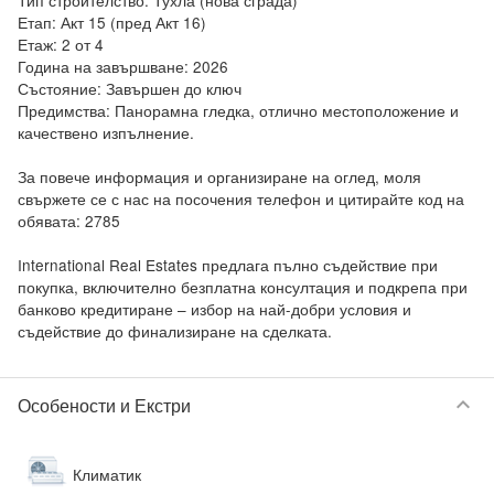
Тип строителство: Тухла (нова сграда)

Етап: Акт 15 (пред Акт 16)

Етаж: 2 от 4

Година на завършване: 2026

Състояние: Завършен до ключ

Предимства: Панорамна гледка, отлично местоположение и 
качествено изпълнение.

За повече информация и организиране на оглед, моля 
свържете се с нас на посочения телефон и цитирайте код на 
обявата: 2785

International Real Estates предлага пълно съдействие при 
покупка, включително безплатна консултация и подкрепа при 
банково кредитиране – избор на най-добри условия и 
съдействие до финализиране на сделката.
keyboard_arrow_down
Особености и Екстри
Климатик