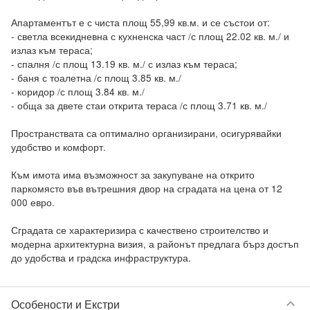
Апартаментът е с чиста площ 55,99 кв.м. и се състои от:

- светла всекидневна с кухненска част /с площ 22.02 кв. м./ и 
излаз към тераса;

- спалня /с площ 13.19 кв. м./ с излаз към тераса;

- баня с тоалетна /с площ 3.85 кв. м./

- коридор /с площ 3.84 кв. м./

- обща за двете стаи открита тераса /с площ 3.71 кв. м./

Пространствата са оптимално организирани, осигурявайки 
удобство и комфорт.

Към имота има възможност за закупуване на открито 
паркомясто във вътрешния двор на сградата на цена от 12 
000 евро. 

Сградата се характеризира с качествено строителство и 
модерна архитектурна визия, а районът предлага бърз достъп 
keyboard_arrow_down
Особености и Екстри