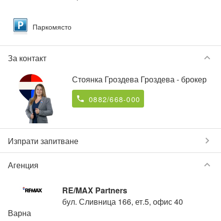
Паркомясто
keyboard_arrow_down
За контакт
Стоянка Гроздева Гроздева
- брокер
0882/668-000
phone
chevron_right
Изпрати запитване
keyboard_arrow_down
Агенция
RE/MAX Partners
бул. Сливница 166, ет.5, офис 40
Варна