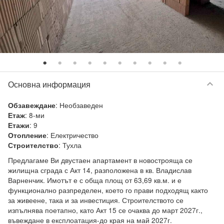
keyboard_arrow_down
Основна информация
:
Необзаведен
Обзавеждане
:
8-ми
Етаж
:
9
Етажи
:
Електричество
Отопление
:
Тухла
Строителство
Предлагаме Ви двустаен апартамент в новострояща се 
жилищна сграда с Акт 14, разположена в кв. Владислав 
Варненчик. Имотът е с обща площ от 63,69 кв.м. и е 
функционално разпределен, което го прави подходящ както 
за живеене, така и за инвестиция. Строителството се 
изпълнява поетапно, като Акт 15 се очаква до март 2027г., 
въвеждане в експлоатация-до края на май 2027г.
