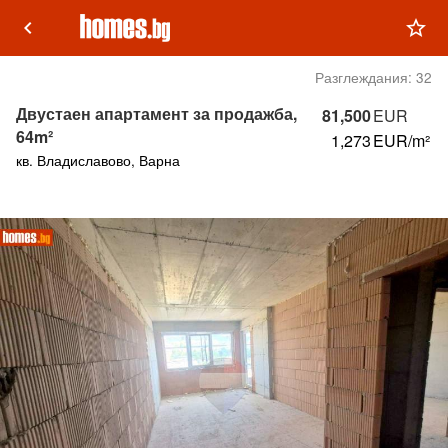
keyboard_arrow_left
star_outline
Разглеждания:
32
Двустаен апартамент за продажба,
81,500
EUR
64m²
1,273
EUR/m²
кв. Владиславово, Варна