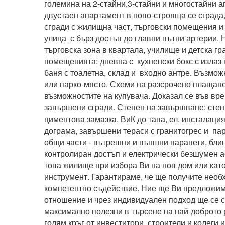
големина на 2-стайни,3-стайни и многостайни а
двустаен апартамент в ново-строяща се сграда, 
сгради с жилищна част, търговски помещения и 
улица  с бърз достъп до главни пътни артерии. Н
търговска зона в квартала, училище и детска гр
помещенията: дневна с  кухненски бокс с излаз 
баня с тоалетна, склад и  входно антре. Възмож
или парко-място. Схеми на разсрочено плащане,
възможностите на купувача. Доказал се във вре
завършени сгради. Степен на завършване: стени 
циментова замазка, ВиК до тапа, ел. инсталация
дограма, завършени тераси с гранитогрес и  па
общи части - вътрешни и външни парапети, блин
контролиран достъп и електрически безшумен а
това жилище при избора Ви на нов дом или кат
инструмент. Гарантираме, че ще получите необ
компетентно съдействие. Ние ще Ви предложи
отношение и чрез индивидуален подход ще се с
максимално полезни в търсене на най-доброто р
голям кръг от инвеститори, строители и колеги и