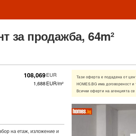
т за продажба, 64m²
108,069
EUR
Тази оферта е подадена от це
1,688
EUR/m²
HOMES.BG има договореност и 
Всички оферти на агенцията се
збор на етаж, изложение и 