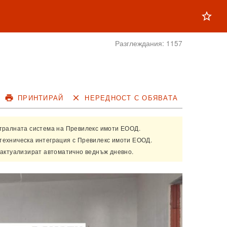
star_outline
Разглеждания:
1157
print
ПРИНТИРАЙ
close
НЕРЕДНОСТ С ОБЯВАТА
нтралната система на
Превилекс имоти ЕООД
.
техническа интеграция с
Превилекс имоти ЕООД
.
 актуализират автоматично веднъж дневно.