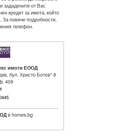
 зададените от Вас 
ен кредит за имота, който 
. За повече подробности, 
чения телефон.
екс имоти ЕООД
див, бул. Христо Ботев" 8
оф. 409
в
0445
ООД
в homes.bg