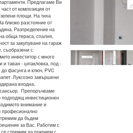
партаменти. Предлагаме Ви 
част от композиция от 
зелени площи. На тиха 
а близко разстояние от 
адина. Разпределение на 
на обща тераса, спалня, 
ност за закупуване на гараж 
 съобразени с 
мето инвеститор с много 
и таван - шпакловка, под - 
 до фасунга и ключ, PVC 
рапет. Луксозно завършени 
дирана входна, 
сансьор.  Препоръчваме 
о подходящ инвестиционен 
ходимото внимание и 
м професионално 
тремим да бъдем 
ешение за Вас. Работим с 
 се стремим да покрием с 