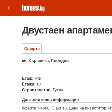
keyboard_arrow_left
Двустаен апартамен
Оферта
кв. Кършияка, Пловдив
Етаж
:
4-ти
Етажи
:
10
Строителство
:
Тухла
Допълнителна информация
оферта 1-4600, С акт 16. Цени на инвеститор. И