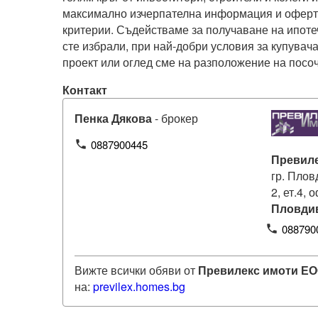
максимално изчерпателна информация и оферти
критерии. Съдействаме за получаване на ипотеч
сте избрали, при най-добри условия за купувача
проект или оглед сме на разположение на посо
Контакт
Пенка Дякова
- брокер
0887900445
phone
Превил
гр. Плов
2, ет.4, 
Пловди
088790
phone
Вижте всички обяви от
Превилекс имоти Е
на:
previlex
.homes.bg