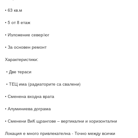
• 63 кв.м 

• 5 от 8 етаж 

• Изложение север/юг 

• За основен ремонт

Характеристики:

 • Две тераси

 • ТЕЦ има (радиаторите са свалени) 

• Сменена входна врата 

• Алуминиева дограма 

• Сменени ВиК щрангове – вертикални и хоризонтални

Локация е много привлекателна - Точно между всички 