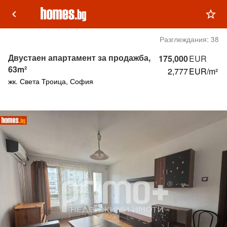
keyboard_arrow_left
star_outline
Разглеждания:
38
Двустаен апартамент за продажба,
175,000
EUR
63m²
2,777
EUR/m²
жк. Света Троица, София