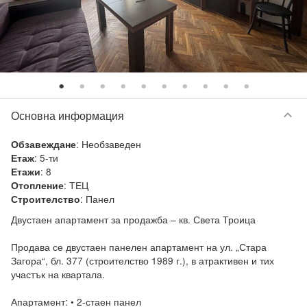
keyboard_arrow_down
Основна информация
:
Необзаведен
Обзавеждане
:
5-ти
Етаж
:
8
Етажи
:
ТЕЦ
Отопление
:
Панел
Строителство
Двустаен апартамент за продажба – кв. Света Троица

Продава се двустаен панелен апартамент на ул. „Стара 
Загора“, бл. 377 (строителство 1989 г.), в атрактивен и тих 
участък на квартала.

Апартамент: • 2-стаен панел 
