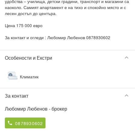
удобства – училища, детски градини, транспорт и магазини са 
наоколо. Самият апартамент е на тихо и спокойно място и с 
лесен достъп до центъра.

Цена 175 000 евро

За контакт и огледи : Любомир Любенов 0878930602
keyboard_arrow_down
Особености и Екстри
Климатик
keyboard_arrow_down
За контакт
Любомир Любенов
- брокер
0878930602
phone