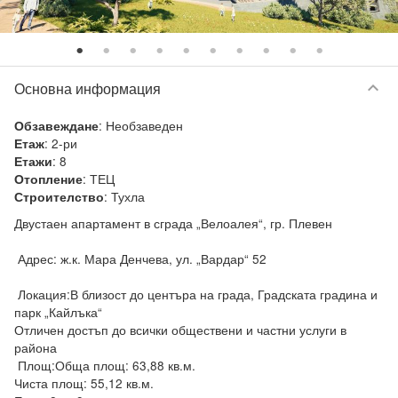
keyboard_arrow_down
Основна информация
:
Необзаведен
Обзавеждане
:
2-ри
Етаж
:
8
Етажи
:
ТЕЦ
Отопление
:
Тухла
Строителство
Двустаен апартамент в сграда „Велоалея“, гр. Плевен

 Адрес: ж.к. Мара Денчева, ул. „Вардар“ 52

 Локация:В близост до центъра на града, Градската градина и 
парк „Кайлъка“

Отличен достъп до всички обществени и частни услуги в 
района

 Площ:Обща площ: 63,88 кв.м.

Чиста площ: 55,12 кв.м.
