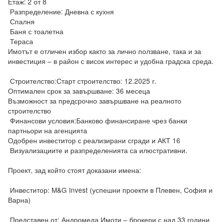
Етаж: 2 от 8

 Разпределение: Дневна с кухня

 Спалня

 Баня с тоалетна

 Тераса

Имотът е отличен избор както за лично ползване, така и за 
инвестиция – в район с висок интерес и удобна градска среда.

 Строителство:Старт строителство: 12.2025 г.

Оптимален срок за завършване: 36 месеца

Възможност за предсрочно завършване на реалното 
строителство

 Финансови условия:Банково финансиране чрез банки 
партньори на агенцията

Одобрен инвеститор с реализирани сгради и АКТ 16

 Визуализациите и разпределенията са илюстративни.

Проект, зад който стоят доказани имена:

 Инвеститор: M&G Invest (успешни проекти в Плевен, София и 
Варна)

 Представен от: Андромеда Имоти – брокери с над 33 години 