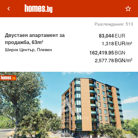
keyboard_arrow_left
star_outline
Разглеждания:
513
Двустаен апартамент за
83,044
EUR
продажба, 63m²
1,318
EUR/m²
Широк Център, Плевен
162,419.95
BGN
2,577.78
BGN
/m
2