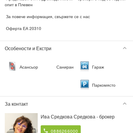
опит в Плевен

 За повече информация, свържете се с нас

 Оферта ЕА 20310
keyboard_arrow_down
Особености и Екстри
Асансьор
Саниран
Гараж
Паркомясто
keyboard_arrow_down
За контакт
Ива Средкова Средкова
- брокер
0886266000
phone