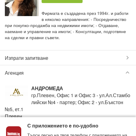
Фирмата е създадена през 1994г. и работи
в няколко направления: - Посредничество
при покупко-продажба на недвижими имоти; - Отдаване,
наемане и управление на имоти; - Консултации, подготвяне
на сделки и правни съвети.
chevron_right
Изпрати запитване
keyboard_arrow_down
Агенция
АНДРОМЕДА
гр.Плевен, Офис 1 и Офис 3 - ул.Ал.Стамбо
лийски №4 - партер; Офис 2 - ул.Бъкстон
№5, ет.1
Плевен
С приложението e по-удобно
+359888099931
phone
Търси лесно на твоя телефон с приложението на