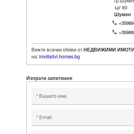
гр.Шумен
ър' 80
Шумен
+35989
phone
+35988
phone
Вижте всички обяви от
НЕДВИЖИМИ ИМОТИ
на:
imotisilvi
.homes.bg
Изпрати запитване
* Вашето име
* Email