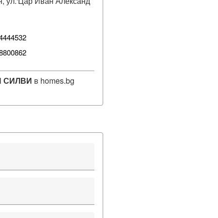
, ул.'Цар Иван Александ
4444532
8800862
 СИЛВИ
в homes.bg