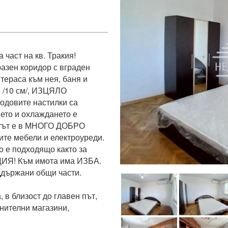
аст на кв. Тракия! 
азен коридор с вграден 
тераса към нея, баня и 
/10 см/, ИЗЦЯЛО 
довите настилки са 
ето и охлаждането е 
ът е в МНОГО ДОБРО 
те мебели и електроуреди. 
 подходящо както за 
ЦИЯ! Към имота има ИЗБА. 
държани общи части. 
 близост до главен път, 
нителни магазини, 