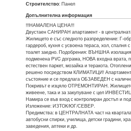
Строителство
:
Панел
Допълнителна информация
!!!НАМАЛЕНА ЦЕНА!!!

Двустаен САНИРАН апартамент - в централната ч
Жилището е със следното разпределение: Г-обр
гардероб, кухня с усвоена тераса, хол, спалня с 
тоалет заедно. Подобрения: ВЪНШНА изолация 
подменена PVC дограма, НОВА входна врата, по
естествен паркет, мозайка и теракота. Отоплени
решено посредством КЛИМАТИЦИ! Апартамент
състояние и се предлага ОБЗАВЕДЕН с налични
Покривът е изцяло ОТРЕМОНТИРАН. Жилището е
живеене, така и за закупуване с цел ИНВЕСТИ
Намира се във вход с контролиран достъп и под
Изложение: ИЗТОК/ЮГ/СЕВЕР.

Предимства: в ЦЕНТРАЛНАТА част на квартала, в
автобусни спирки, училища, детски градини, хра
заведения, аптеки и др.
