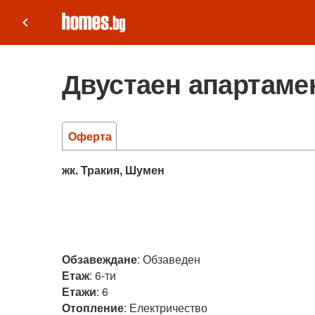
keyboard_arrow_left
Двустаен апартамен
Оферта
жк. Тракия, Шумен
Обзавеждане
:
Обзаведен
Етаж
:
6-ти
Етажи
:
6
Отопление
:
Електричество