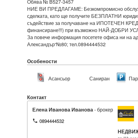
Обява № B527-3457

НИЕ ВИ ПРЕДЛАГАМЕ: Безкомпромисно обслуж
сделката, като ще получите БЕЗПЛАТНИ юридич
съдействие за получаване на ИПОТЕЧЕН КРЕД
финансиране!!!) при възможно НАЙ-ДОБРИ УСЛ
За повече информация посетете офиса ни на ад
Особености
Асансьор
Саниран
Пар
Контакт
Елена Иванова Иванова
- брокер
0894444532
phone
НЕДВИ