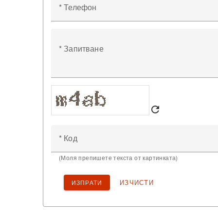
* Телефон
* Запитване
refresh
* Код
(Моля препишете текста от картинката)
ИЗЧИСТИ
ИЗПРАТИ