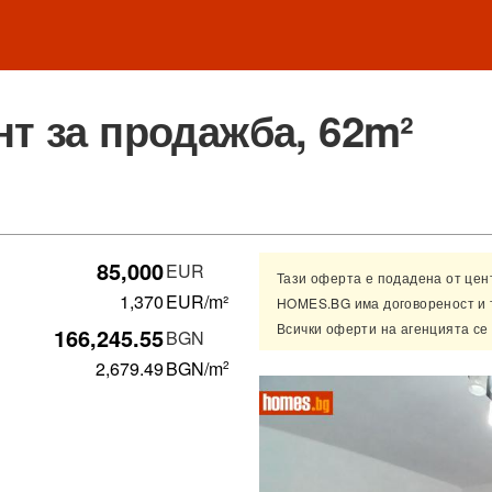
т за продажба, 62m²
85,000
EUR
Тази оферта е подадена от це
1,370
EUR/m²
HOMES.BG има договореност и 
Всички оферти на агенцията се
166,245.55
BGN
2,679.49
BGN
/m
2