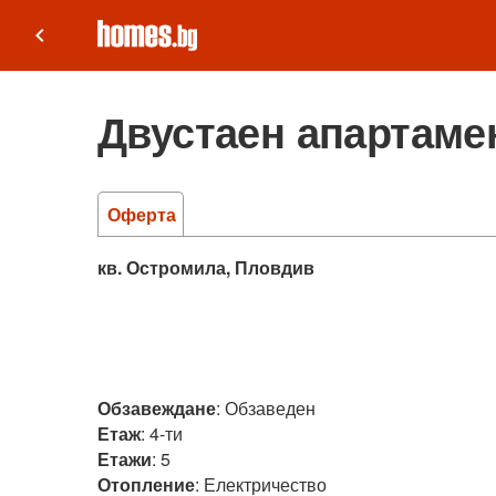
keyboard_arrow_left
Двустаен апартамен
Оферта
кв. Остромила, Пловдив
Обзавеждане
:
Обзаведен
Етаж
:
4-ти
Етажи
:
5
Отопление
:
Електричество