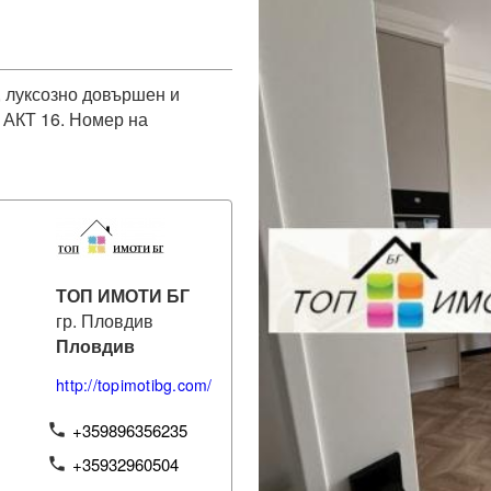
 луксозно довършен и 
 АКТ 16. Номер на 
ТОП ИМОТИ БГ
гр. Пловдив
Пловдив
http://topimotibg.com/
+359896356235
phone
+35932960504
phone