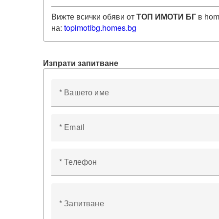
Вижте всички обяви от
ТОП ИМОТИ БГ
в hom
на:
topimotibg
.homes.bg
Изпрати запитване
* Вашето име
* Email
* Телефон
* Запитване