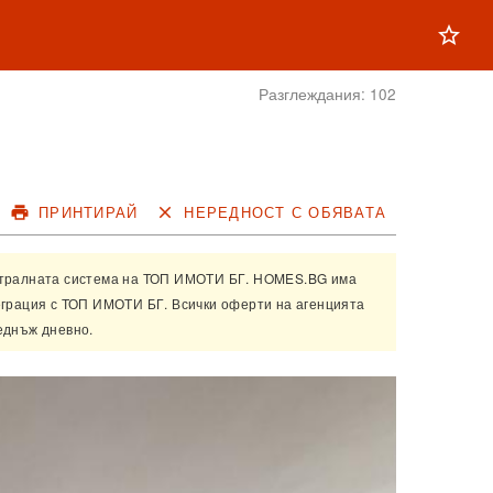
star_outline
Разглеждания:
102
print
ПРИНТИРАЙ
close
НЕРЕДНОСТ С ОБЯВАТА
нтралната система на
ТОП ИМОТИ БГ
. HOMES.BG има
еграция с
ТОП ИМОТИ БГ
. Всички оферти на агенцията
еднъж дневно.