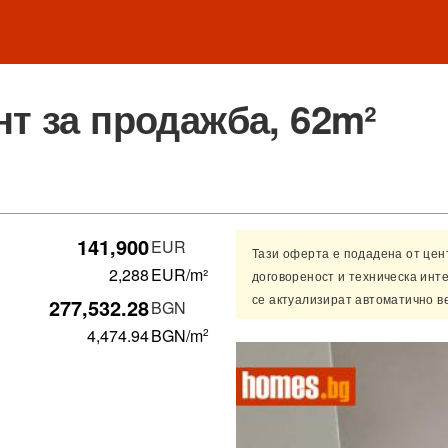
т за продажба, 62m²
141,900
EUR
Тази оферта е подадена от це
2,288
EUR/m²
договореност и техническа инт
се актуализират автоматично в
277,532.28
BGN
4,474.94
BGN
/m
2