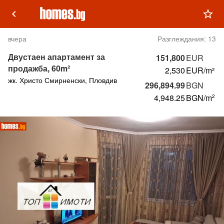
keyboard_arrow_left
star_outline
вчера
Разглеждания:
13
Двустаен апартамент за
151,800
EUR
продажба, 60m²
2,530
EUR/m²
жк. Христо Смирненски, Пловдив
296,894.99
BGN
4,948.25
BGN
/m
2