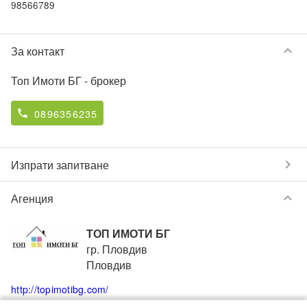
keyboard_arrow_down
За контакт
Топ Имоти БГ
- брокер
0896356235
phone
chevron_right
Изпрати запитване
keyboard_arrow_down
Агенция
ТОП ИМОТИ БГ
гр. Пловдив
Пловдив
http://topimotibg.com/