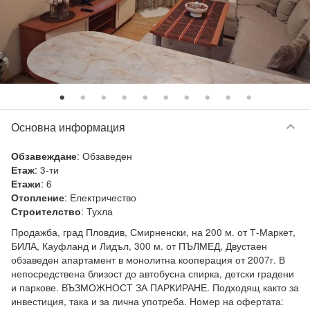
keyboard_arrow_down
Основна информация
:
Обзаведен
Обзавеждане
:
3-ти
Етаж
:
6
Етажи
:
Електричество
Отопление
:
Тухла
Строителство
Продажба, град Пловдив, Смирненски, на 200 м. от Т-Маркет, 
БИЛА, Кауфланд и Лидъл, 300 м. от ПЪЛМЕД, Двустаен 
обзаведен апартамент в монолитна кооперация от 2007г. В 
непосредствена близост до автобусна спирка, детски градени 
и паркове. ВЪЗМОЖНОСТ ЗА ПАРКИРАНЕ. Подходящ както за 
инвестиция, така и за лична употреба. Номер на офертата: 