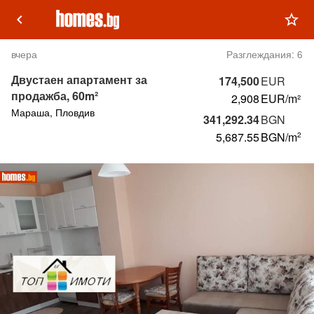
keyboard_arrow_left
star_outline
вчера
Разглеждания:
6
Двустаен апартамент за
174,500
EUR
продажба, 60m²
2,908
EUR/m²
Мараша, Пловдив
341,292.34
BGN
5,687.55
BGN
/m
2