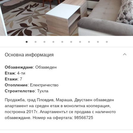
keyboard_arrow_down
Основна информация
:
Обзаведен
Обзавеждане
:
4-ти
Етаж
:
7
Етажи
:
Електричество
Отопление
:
Тухла
Строителство
Продажба, град Пловдив, Мараша, Двустаен обзаведен 
апартамент на среден етаж в монолитна кооперация, 
построена 2017г. Апартаментът се продава с наличното 