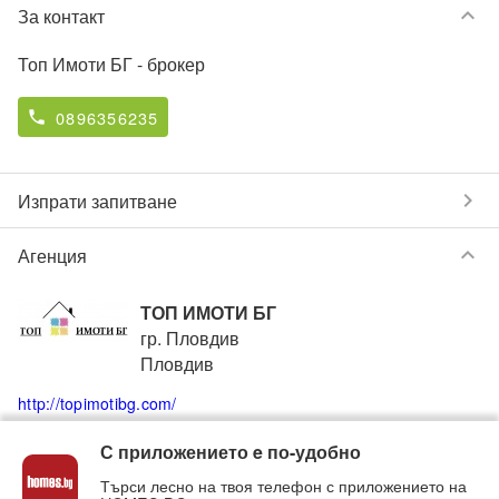
keyboard_arrow_down
За контакт
Топ Имоти БГ
- брокер
0896356235
phone
chevron_right
Изпрати запитване
keyboard_arrow_down
Агенция
ТОП ИМОТИ БГ
гр. Пловдив
Пловдив
http://topimotibg.com/
С приложението e по-удобно
+359896356235
+35932960504
phone
phone
Търси лесно на твоя телефон с приложението на