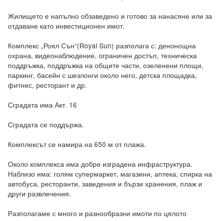
Жилището е напълно обзаведено и готово за нанасяне или за 
отдаване като инвестиционен имот.

Комплекс „Роял Сън“(Royal Sun) разполага с: денонощна 
охрана, видеонаблюдение, ограничен достъп, техническа 
поддръжка, поддръжка на общите части, озеленени площи, 
паркинг, басейн с шезлонги около него, детска площадка, 
фитнес, ресторант и др. 

Сградата има Акт. 16 

Сградата се поддържа.

Комплексът се намира на 650 м от плажа.

Около комплекса има добре изградена инфраструктура. 
Наблизо има: голям супермаркет, магазини, аптека, спирка на 
автобуса, ресторанти, заведения и бързи хранения, плаж и 
други развлечения.

Разполагаме с много и разнообразни имоти по цялото 