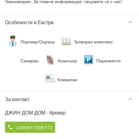
Черноморие. За повече информация, свържете се с нас!
keyboard_arrow_down
Особености и Екстри
Портиер/Охрана
Затворен комплекс
Саниран
Асансьор
Паркомясто
Климатик
keyboard_arrow_down
За контакт
ДЖИН ДОМ ДОМ
- брокер
+359877305773
phone