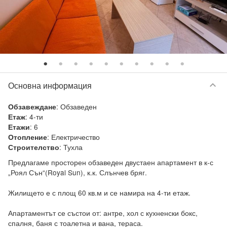
keyboard_arrow_down
Основна информация
:
Обзаведен
Обзавеждане
:
4-ти
Етаж
:
6
Етажи
:
Електричество
Отопление
:
Тухла
Строителство
Предлагаме просторен обзаведен двустаен апартамент в к-с 
„Роял Сън“(Royal Sun), к.к. Слънчев бряг.

Жилището е с площ 60 кв.м и се намира на 4-ти етаж.

Апартаментът се състои от: антре, хол с кухненски бокс, 
спалня, баня с тоалетна и вана, тераса.
