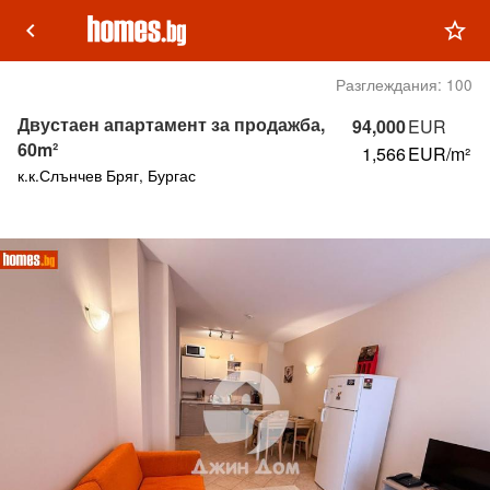
keyboard_arrow_left
star_outline
Разглеждания:
100
Двустаен апартамент за продажба,
94,000
EUR
60m²
1,566
EUR/m²
к.к.Слънчев Бряг, Бургас