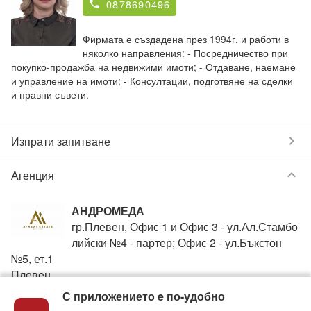
0878690496
phone
Фирмата е създадена през 1994г. и работи в
няколко направления: - Посредничество при
покупко-продажба на недвижими имоти; - Отдаване, наемане
и управление на имоти; - Консултации, подготвяне на сделки
и правни съвети.
chevron_right
Изпрати запитване
keyboard_arrow_down
Агенция
АНДРОМЕДА
гр.Плевен, Офис 1 и Офис 3 - ул.Ал.Стамбо
лийски №4 - партер; Офис 2 - ул.Бъкстон
№5, ет.1
Плевен
С приложението e по-удобно
+359888099931
phone