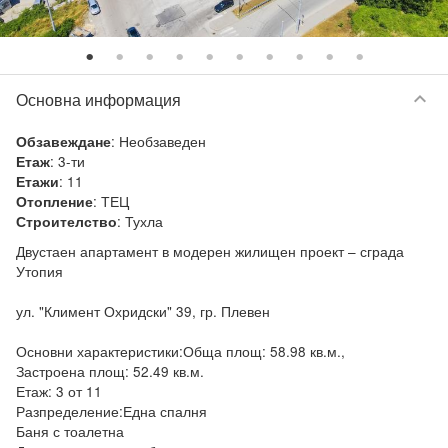
keyboard_arrow_down
Основна информация
:
Необзаведен
Обзавеждане
:
3-ти
Етаж
:
11
Етажи
:
ТЕЦ
Отопление
:
Тухла
Строителство
Двустаен апартамент в модерен жилищен проект – сграда 
Утопия

ул. "Климент Охридски" 39, гр. Плевен

Основни характеристики:Обща площ: 58.98 кв.м.,

Застроена площ: 52.49 кв.м.

Етаж: 3 от 11

Разпределение:Една спалня

Баня с тоалетна
