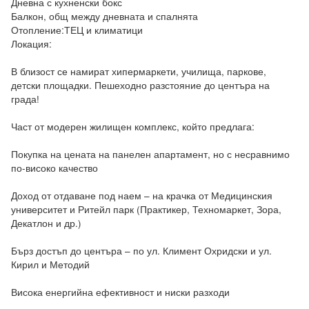
Дневна с кухненски бокс

Балкон, общ между дневната и спалнята

Отопление:ТЕЦ и климатици

Локация:

В близост се намират хипермаркети, училища, паркове, 
детски площадки. Пешеходно разстояние до центъра на 
града!

Част от модерен жилищен комплекс, който предлага:

Покупка на цената на панелен апартамент, но с несравнимо 
по-високо качество

Доход от отдаване под наем – на крачка от Медицинския 
университет и Ритейл парк (Практикер, Техномаркет, Зора, 
Декатлон и др.)

Бърз достъп до центъра – по ул. Климент Охридски и ул. 
Кирил и Методий

Висока енергийна ефективност и ниски разходи
