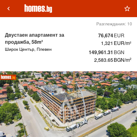
keyboard_arrow_left
star_outline
Разглеждания:
10
Двустаен апартамент за
76,674
EUR
продажба, 58m²
1,321
EUR/m²
Широк Център, Плевен
149,961.31
BGN
2,583.65
BGN
/m
2