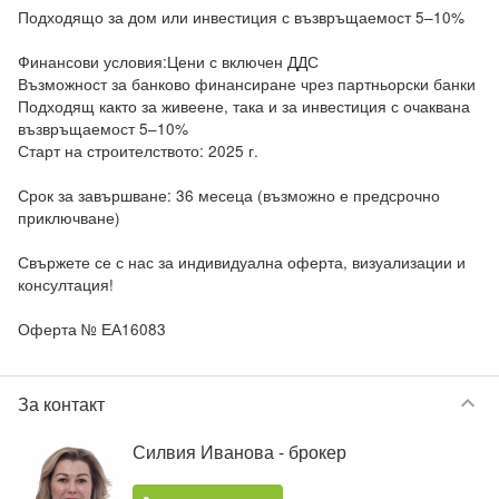
Подходящо за дом или инвестиция с възвръщаемост 5–10%

Финансови условия:Цени с включен ДДС

Възможност за банково финансиране чрез партньорски банки

Подходящ както за живеене, така и за инвестиция с очаквана 
възвръщаемост 5–10%

Старт на строителството: 2025 г.

Срок за завършване: 36 месеца (възможно е предсрочно 
приключване)

Свържете се с нас за индивидуална оферта, визуализации и 
консултация!

Оферта № ЕА16083
keyboard_arrow_down
За контакт
Силвия Иванова
- брокер