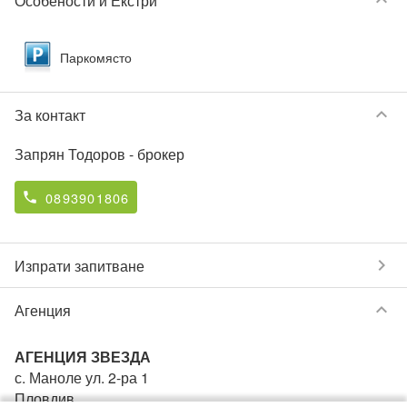
keyboard_arrow_down
Особености и Екстри
Паркомясто
keyboard_arrow_down
За контакт
Запрян Тодоров
- брокер
0893901806
phone
chevron_right
Изпрати запитване
keyboard_arrow_down
Агенция
АГЕНЦИЯ ЗВЕЗДА
с. Маноле ул. 2-ра 1
Пловдив