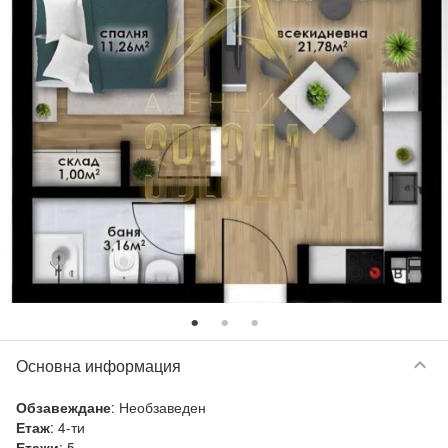
keyboard_arrow_down
Основна информация
:
Необзаведен
Обзавеждане
:
4-ти
Етаж
:
5
Етажи