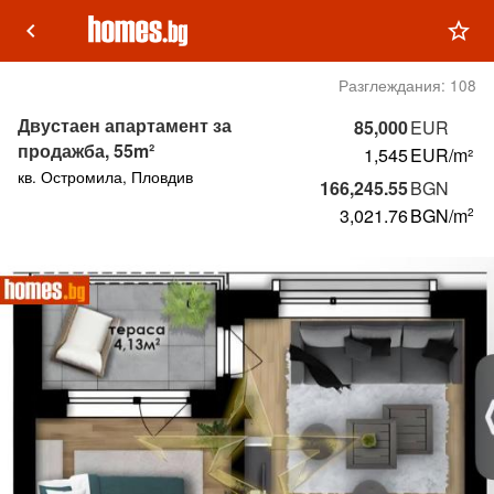
keyboard_arrow_left
star_outline
Разглеждания:
108
Двустаен апартамент за
85,000
EUR
продажба, 55m²
1,545
EUR/m²
кв. Остромила, Пловдив
166,245.55
BGN
3,021.76
BGN
/m
2