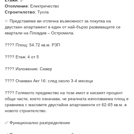
:
Електричество
Отопление
:
Тухла
Строителство
✨ Представяме ви отлична възможност за покупка на 
двустаен апартамент в един от най-бързо развиващите се 
квартали на Пловдив – Остромила.

???? Площ: 54.72 кв.м. РЗП

???? Етаж: 4 от 5

???? Изложение: Север

???? Очакван Акт 16: след около 3-4 месеца

???? Голямото предимство на този имот е ниският процент 
общи части, което означава, че реалната използваема площ е 
сравнима с масовите двустайни апартаменти от 62-65 кв.м. в 
новото строителство.

✅ Функционално разпределение
