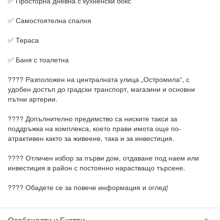
✅ Просторна дневна с кухненски бокс

✅ Самостоятелна спалня

✅ Тераса

✅ Баня с тоалетна

???? Разположен на централната улица „Остромила“, с 
удобен достъп до градски транспорт, магазини и основни 
пътни артерии.

???? Допълнително предимство са ниските такси за 
поддръжка на комплекса, което прави имота още по-
атрактивен както за живеене, така и за инвестиция.

???? Отличен избор за първи дом, отдаване под наем или 
инвестиция в район с постоянно нарастващо търсене.

???? Обадете се за повече информация и оглед!