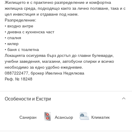
Жилището е с практично разпределение и комфортна 
жилищна среда, подходящо както за лично ползване, така и с 
цел инвестиция и отдаване под наем.

Разпределение:

• входно антре

• дневна с кухненска част

• спалня

• килер

• баня с тоалетна

Локацията осигурява бърз достъп до главни булеварди, 
учебни заведения, магазини, автобусни спирки и всичко 
необходимо за едно удобно ежедневие.

0887222477, брокер Ивелина Недялкова

keyboard_arrow_down
Особености и Екстри
Саниран
Асансьор
Климатик