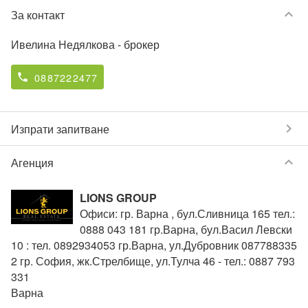
keyboard_arrow_down
За контакт
Ивелина Недялкова
- брокер
0887222477
phone
chevron_right
Изпрати запитване
keyboard_arrow_down
Агенция
LIONS GROUP
Офиси: гр. Варна , бул.Сливница 165 тел.:
0888 043 181 гр.Варна, бул.Васил Левски
10 : тел. 0892934053 гр.Варна, ул.Дубровник 087788335
2 гр. София, жк.Стрелбище, ул.Тулча 46 - тел.: 0887 793
331
Варна