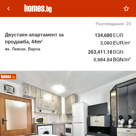
keyboard_arrow_left
star_outline
Разглеждания:
20
Двустаен апартамент за
134,680
EUR
продажба, 44m²
3,060
EUR/m²
жк. Левски, Варна
263,411.18
BGN
5,984.84
BGN
/m
2