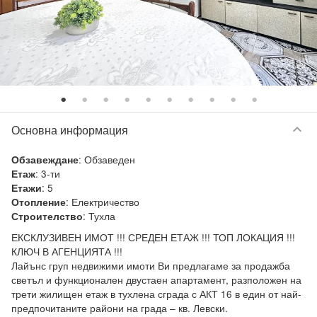
keyboard_arrow_down
Основна информация
:
Обзаведен
Обзавеждане
:
3-ти
Етаж
:
5
Етажи
:
Електричество
Отопление
:
Тухла
Строителство
ЕКСКЛУЗИВЕН ИМОТ !!! СРЕДЕН ЕТАЖ !!! ТОП ЛОКАЦИЯ !!! 
КЛЮЧ В АГЕНЦИЯТА !!!

Лайънс груп недвижими имоти Ви предлагаме за продажба 
светъл и функционален двустаен апартамент, разположен на 
трети жилищен етаж в тухлена сграда с АКТ 16 в един от най-
предпочитаните райони на града – кв. Левски.
