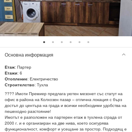
keyboard_arrow_down
Основна информация
:
Партер
Етаж
:
6
Етажи
:
Електричество
Отопление
:
Тухла
Строителство
???? Имоти Премиер предлага уютен мезонет със статут на 
офис в района на Колхозен пазар – отлична локация с бърз 
достъп до центъра на града и всички необходими удобства на 
пешеходно разстояние!

Имотът е разположен на партерен етаж в тухлена сграда от 
2000 г. и е организиран на две нива, което осигурява 
функционалност, комфорт и усещане за простор. Подходящ е 