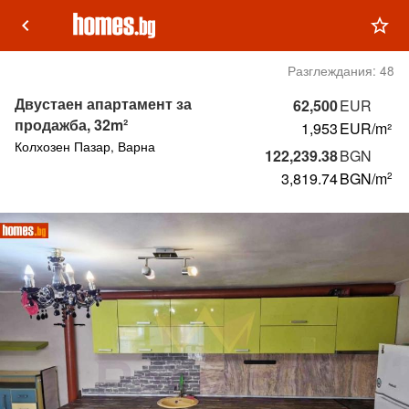
keyboard_arrow_left
star_outline
Разглеждания:
48
Двустаен апартамент за
62,500
EUR
продажба, 32m²
1,953
EUR/m²
Колхозен Пазар, Варна
122,239.38
BGN
3,819.74
BGN
/m
2