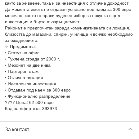
както за живеене, така и за инвестиция с отлична доходност.

До момента имотът е отдаван успешно под наем за 300 евро 
месечно, което го прави чудесен избор за покупка с цел 
инвестиция и бърза възвръщаемост.

Районът е предпочитан заради комуникативната си локация, 
близостта до магазини, спирки, училища и всичко необходимо 
за ежедневието.

✨ Предимства:

• Статут на офис

• Тухлена сграда от 2000 г.

• Мезонет на две нива

• Партерен етаж

• Отлична локация

• Идеален за инвестиция

• Отдаван под наем за 300 евро

• Функционално разпределение

???? Цена: 62 500 евро

keyboard_arrow_down
За контакт