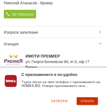
Николай Атанасов
- брокер
0879590043
phone
chevron_right
Изпрати запитване
keyboard_arrow_down
Агенция
ИМОТИ ПРЕМИЕР
ул. Георги Бенковски 90, ет.5, оф.17
Варна
С приложението e по-удобно
0879590013
phone
Търси лесно на твоя телефон с приложението на
HOMES.BG. Отвори приложението сега...
Вижте всички обяви от
ИМОТИ ПРЕМИЕР
в homes.bg
на:
imotipremier
.homes.bg
ЗАТВОРИ
ОТВОРИ
chevron_right
Нередност с обявата