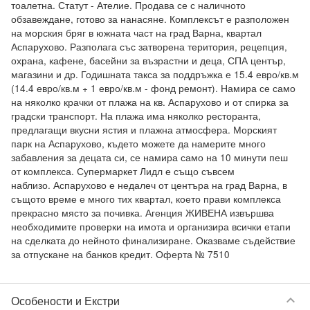
тоалетна. Статут - Ателие. Продава се с наличното 
обзавеждане, готово за нанасяне. Комплексът е разположен 
на морския бряг в южната част на град Варна, квартал 
Аспарухово. Разполага със затворена територия, рецепция, 
охрана, кафене, басейни за възрастни и деца, СПА център, 
магазини и др. Годишната такса за поддръжка е 15.4 евро/кв.м 
(14.4 евро/кв.м + 1 евро/кв.м - фонд ремонт). Намира се само 
на няколко крачки от плажа на кв. Аспарухово и от спирка за 
градски транспорт. На плажа има няколко ресторанта, 
предлагащи вкусни ястия и плажна атмосфера. Морският 
парк на Аспарухово, където можете да намерите много 
забавления за децата си, се намира само на 10 минути пеш 
от комплекса. Супермаркет Лидл е също съвсем 
наблизо. Аспарухово е недалеч от центъра на град Варна, в 
същото време е много тих квартал, което прави комплекса 
прекрасно място за почивка. Агенция ЖИВЕНА извършва 
необходимите проверки на имота и организира всички етапи 
на сделката до нейното финализиране. Оказваме съдействие 
keyboard_arrow_down
Особености и Екстри