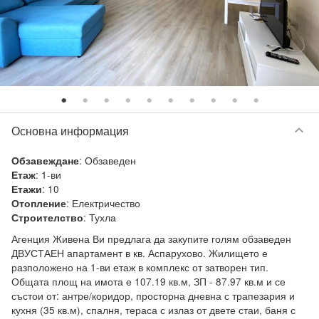
keyboard_arrow_down
Основна информация
:
Обзаведен
Обзавеждане
:
1-ви
Етаж
:
10
Етажи
:
Електричество
Отопление
:
Тухла
Строителство
Агенция Живена Ви предлага да закупите голям обзаведен 
ДВУСТАЕН апартамент в кв. Аспарухово. Жилището е 
разположено на 1-ви етаж в комплекс от затворен тип. 
Общата площ на имота е 107.19 кв.м, ЗП - 87.97 кв.м и се 
състои от: антре/коридор, просторна дневна с трапезария и 
кухня (35 кв.м), спалня, тераса с излаз от двете стаи, баня с 