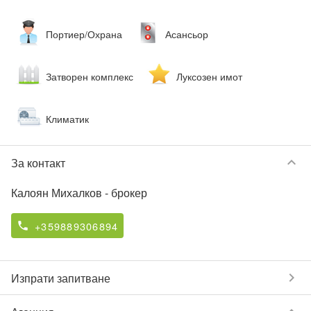
Портиер/Охрана
Асансьор
Затворен комплекс
Луксозен имот
Климатик
keyboard_arrow_down
За контакт
Калоян Михалков
- брокер
+359889306894
phone
chevron_right
Изпрати запитване