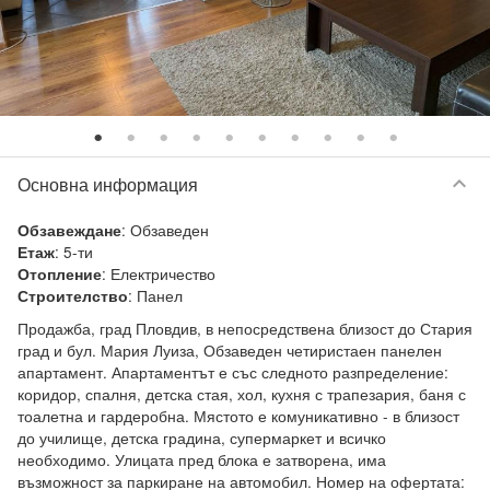
keyboard_arrow_down
Основна информация
:
Обзаведен
Обзавеждане
:
5-ти
Етаж
:
Електричество
Отопление
:
Панел
Строителство
Продажба, град Пловдив, в непосредствена близост до Стария 
град и бул. Мария Луиза, Обзаведен четиристаен панелен 
апартамент. Апартаментът е със следното разпределение: 
коридор, спалня, детска стая, хол, кухня с трапезария, баня с 
тоалетна и гардеробна. Мястото е комуникативно - в близост 
до училище, детска градина, супермаркет и всичко 
необходимо. Улицата пред блока е затворена, има 
възможност за паркиране на автомобил. Номер на офертата: 