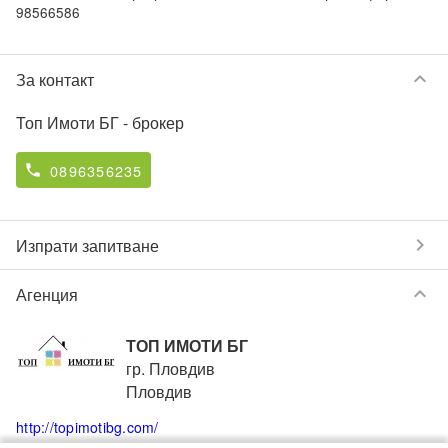
98566586
keyboard_arrow_down
За контакт
Топ Имоти БГ
- брокер
0896356235
phone
chevron_right
Изпрати запитване
keyboard_arrow_down
Агенция
ТОП ИМОТИ БГ
гр. Пловдив
Пловдив
http://topimotibg.com/