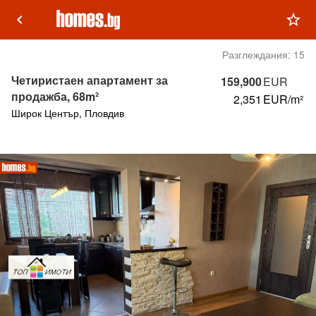
keyboard_arrow_left
star_outline
Разглеждания:
15
Четиристаен апартамент за
159,900
EUR
продажба, 68m²
2,351
EUR/m²
Широк Център, Пловдив