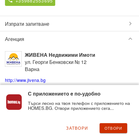
+359882553695
phone
chevron_right
Изпрати запитване
keyboard_arrow_down
Агенция
ЖИВЕНА Недвижими Имоти
ул. Георги Бенковски № 12
Варна
http://www.jivena.bg
С приложението e по-удобно
0889306894
052580170
phone
phone
Търси лесно на твоя телефон с приложението на
HOMES.BG. Отвори приложението сега...
Вижте всички обяви от
ЖИВЕНА Недвижими Имоти
в
homes.bg на:
jivena
.homes.bg
ЗАТВОРИ
ОТВОРИ
chevron_right
Нередност с обявата