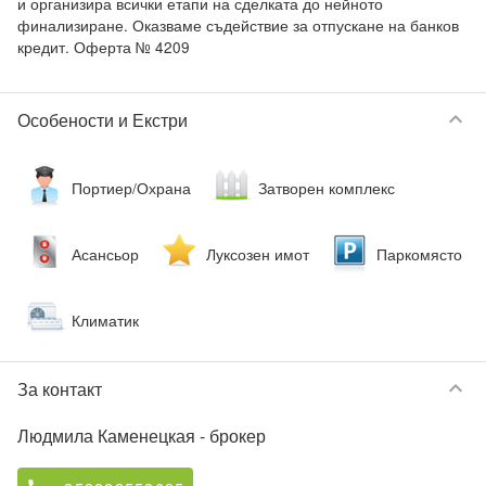
и организира всички етапи на сделката до нейното 
финализиране. Оказваме съдействие за отпускане на банков 
keyboard_arrow_down
Особености и Екстри
Портиер/Охрана
Затворен комплекс
Асансьор
Луксозен имот
Паркомясто
Климатик
keyboard_arrow_down
За контакт
Людмила Каменецкая
- брокер