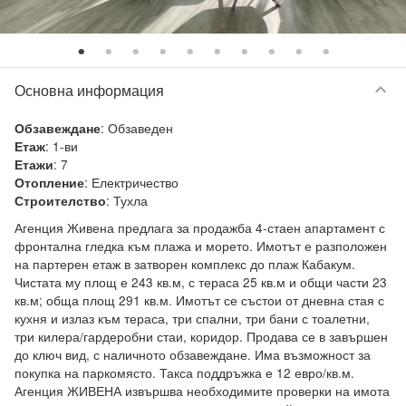
keyboard_arrow_down
Основна информация
:
Обзаведен
Обзавеждане
:
1-ви
Етаж
:
7
Етажи
:
Електричество
Отопление
:
Тухла
Строителство
Агенция Живена предлага за продажба 4-стаен апартамент с 
фронтална гледка към плажа и морето. Имотът е разположен 
на партерен етаж в затворен комплекс до плаж Кабакум. 
Чистата му площ е 243 кв.м, с тераса 25 кв.м и общи части 23 
кв.м; обща площ 291 кв.м. Имотът се състои от дневна стая с 
кухня и излаз към тераса, три спални, три бани с тоалетни, 
три килера/гардеробни стаи, коридор. Продава се в завършен 
до ключ вид, с наличното обзавеждане. Има възможност за 
покупка на паркомясто. Такса поддръжка е 12 евро/кв.м. 
Агенция ЖИВЕНА извършва необходимите проверки на имота 