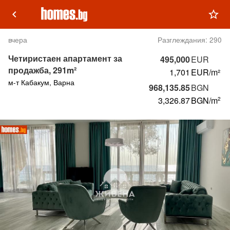
keyboard_arrow_left
star_outline
вчера
Разглеждания:
290
Четиристаен апартамент за
495,000
EUR
продажба, 291m²
1,701
EUR/m²
м-т Кабакум, Варна
968,135.85
BGN
3,326.87
BGN
/m
2