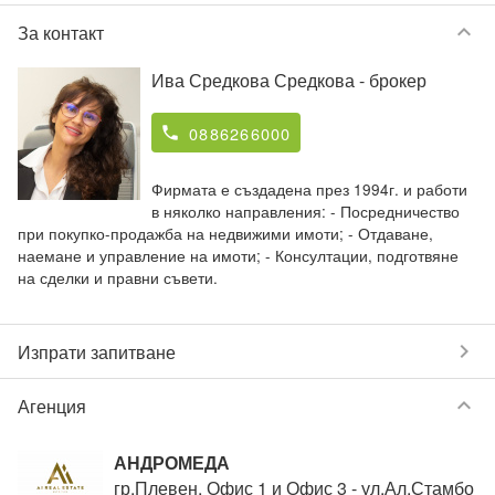
keyboard_arrow_down
За контакт
Ива Средкова Средкова
- брокер
0886266000
phone
Фирмата е създадена през 1994г. и работи
в няколко направления: - Посредничество
при покупко-продажба на недвижими имоти; - Отдаване,
наемане и управление на имоти; - Консултации, подготвяне
на сделки и правни съвети.
chevron_right
Изпрати запитване
keyboard_arrow_down
Агенция
АНДРОМЕДА
гр.Плевен, Офис 1 и Офис 3 - ул.Ал.Стамбо