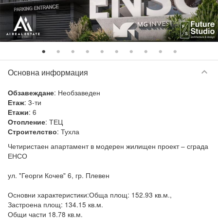
keyboard_arrow_down
Основна информация
:
Необзаведен
Обзавеждане
:
3-ти
Етаж
:
6
Етажи
:
ТЕЦ
Отопление
:
Тухла
Строителство
Четиристаен апартамент в модерен жилищен проект – сграда 
ЕНСО

ул. "Георги Кочев" 6, гр. Плевен

Основни характеристики:Обща площ: 152.93 кв.м.,

Застроена площ: 134.15 кв.м. 

Общи части 18.78 кв.м.
