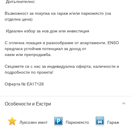
 Допълнително:

Възможност за покупка на гараж и/или паркомясто (на 
отделна цена)

 Идеален избор за нов дом или инвестиция

С отлична локация и разнообразие от апартаменти, ENSO 
предлага устойчив потенциал за доход от 
наем или препродажба.

Свържете се с нас за индивидуална оферта, наличности и 
подробности по проекта!

Оферта № ЕА17126
keyboard_arrow_down
Особености и Екстри
Луксозен имот
Паркомясто
Гараж