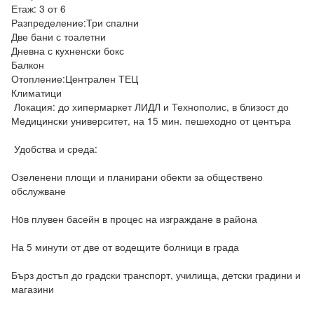
Етаж: 3 от 6

Разпределение:Три спални

Две бани с тоалетни

Дневна с кухненски бокс

Балкон

Отопление:Централен ТЕЦ

Климатици

 Локация: до хипермаркет ЛИДЛ и Технополис, в близост до 
Медицински университет, на 15 мин. пешеходно от центъра

 Удобства и среда:

Озеленени площи и планирани обекти за обществено 
обслужване

Нoв плувен басейн в процес на изграждане в района

На 5 минути от две от водещите болници в града

Бърз достъп до градски транспорт, училища, детски градини и 
магазини
