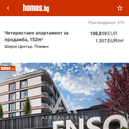
keyboard_arrow_left
star_outline
Разглеждания:
476
Четиристаен апартамент за
198,810
EUR
продажба, 152m²
1,307
EUR/m²
Широк Център, Плевен