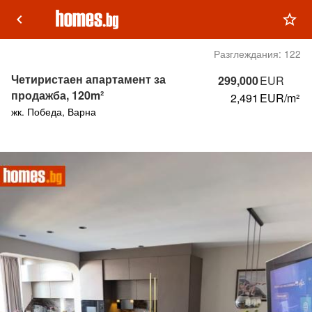
keyboard_arrow_left
star_outline
Разглеждания:
122
Четиристаен апартамент за
299,000
EUR
продажба, 120m²
2,491
EUR/m²
жк. Победа, Варна