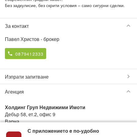
keyboard_arrow_down
За контакт
Павел Христов
- брокер
0879412333
phone
chevron_right
Изпрати запитване
keyboard_arrow_down
Агенция
Холдинг Груп Недвижими Имоти
Дебър 58, ет.2, офис 9
Варна
С приложението e по-удобно
0879305333
phone