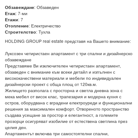
:
Обзаведен
Обзавеждане
:
7-ми
Етаж
:
7
Етажи
:
Електричество
Отопление
:
Тухла
Строителство
HOLDING GROUP real estate представя на Вашето внимание:

Луксозен четиристаен апартамент с три спални и дизайнерско 
обзавеждане

Представяме Ви изключителен четиристаен апартамент, 
обзаведен с внимание към всеки детайл и изпълнен с 
висококачествени материали и мебели по индивидуален 
дизайнерски проект с обща площ от 120кв.м.

Жилището разполага с просторна и светла дневна зона с 
мека мебел от висок клас, трапезария и модерна кухня с 
остров, оборудвана с вградени електроуреди и функционални 
решения за максимален комфорт. Отвореното пространство 
създава усещане за простор и елегантност, а големите 
прозорци осигуряват изобилие от естествена светлина през 
целия ден.

Апартаментът включва три самостоятелни спални, 