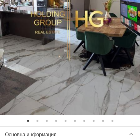
keyboard_arrow_down
Основна информация