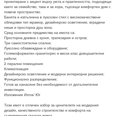
проектирани с акцент върху уюта и практичността, подходящи 
както за семейство, така и за хора, търсещи комфортен дом с 
повече пространство.

Банята е изпълнена в луксозен стил с висококачествени 
облицовки тип мрамор, дизайнерско осветление, вградени 
ниши и просторна душ зона.

Сред основните предимства на имота са:

Просторна дневна с кухня, трапезария и остров;

Три самостоятелни спални;

Луксозно обзавеждане и оборудване;

Голямоформатен гранитогрес и висок клас довършителни 
работи;

2 перални помещения

Климатизация

Дизайнерско осветление и модерни интериорни решения;

Функционално разпределение;

Готов за нанасяне без необходимост от допълнителни 
инвестиции.

Изложение Изток/ Юг

Този имот е отличен избор за ценителите на модерния 
дизайн, качественото строителство и комфорта на 
съвременния градски живот.
