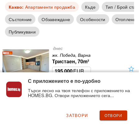
Какво:
Апартаменти продажба
Къде
Тип / Брой стаи
Състояние
Обзавеждане
Особености
Отопление
Публикувани
днес
жк. Победа, Варна
Тристаен, 70m²
star_outline
195,000
EUR
2,785
EUR/m²
С приложението e по-удобно
Тухла, Обзаведен, Електричество
Търси лесно на твоя телефон с приложението на
HOMES.BG. Отвори приложението сега...
днес
м-т Ален Мак, Варна
Едностаен, 50m²
ЗАТВОРИ
ОТВОРИ
star_outline
55,000
EUR
1,100
EUR/m²
Тухла, Електричество