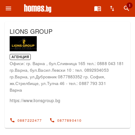
1
menu
menu_book
swap_vert
search
LIONS GROUP
АГЕНЦИЯ
Офиси: гр. Варна , бул.Сливница 165 тел.: 0888 043 181
гр.Варна, бул.Васил Левски 10 : тел. 0892934053
гр.Варна, ул.Дубровник 0877883352 гр. София,
жк.Стрелбище, ул.Тулча 46 - тел.: 0887 793 331
Варна
https://www.lionsgroup.bg
call
call
0887222477
0877890410