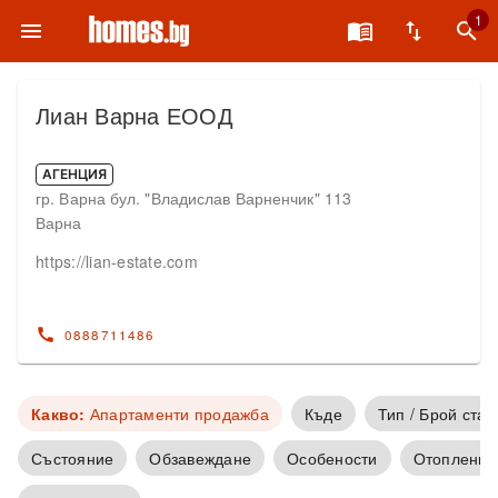
1
menu
menu_book
swap_vert
search
Лиан Варна ЕООД
АГЕНЦИЯ
гр. Варна бул. "Владислав Варненчик" 113
Варна
https://lian-estate.com
call
0888711486
Какво:
Апартаменти продажба
Къде
Тип / Брой стаи
Състояние
Обзавеждане
Особености
Отопление