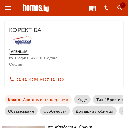
1
menu
menu_book
swap_vert
search
КОРЕКТ БА
АГЕНЦИЯ
гр. София, жк Овча купел 1
София
call
02 4214556 0887 221123
Какво:
Апартаменти под наем
Къде
Тип / Брой стаи
Обзавеждане
Особености
Домашни любимци
От
жк. Младост 4, София