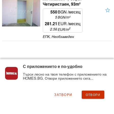
Четиристаен, 93m²
star_outline
550
BGN
/месец
5
BGN/m²
281.21
EUR
/месец
2
2.56
EUR
/m
ЕПК, Необзаведен
С приложението e по-удобно
Търси лесно на твоя телефон с приложението на
HOMES.BG. Отвори приложението сега...
ЗАТВОРИ
ОТВОРИ