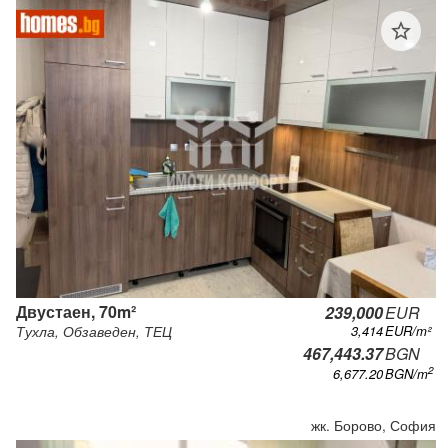
star_outline
Двустаен, 70m²
239,000
EUR
3,414
EUR/m²
Тухла, Обзаведен, ТЕЦ
467,443.37
BGN
2
6,677.20
BGN
/m
жк. Борово, София