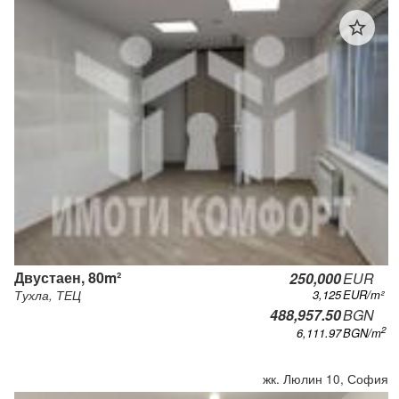
star_outline
Двустаен, 80m²
250,000
EUR
3,125
EUR/m²
Тухла, ТЕЦ
488,957.50
BGN
2
6,111.97
BGN
/m
жк. Люлин 10, София