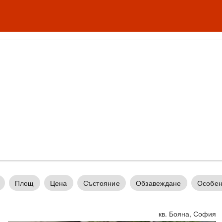
Площ
Цена
Състояние
Обзавеждане
Особен
кв. Бояна, София