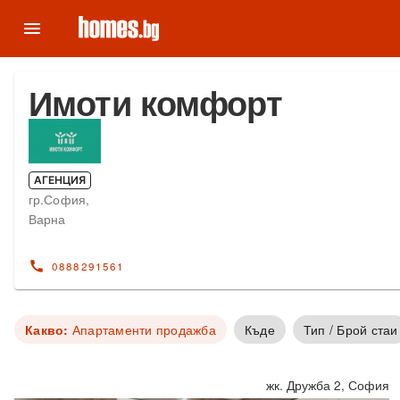
menu
Имоти комфорт
АГЕНЦИЯ
гр.София,
Варна
call
0888291561
Какво:
Апартаменти продажба
Къде
Тип / Брой стаи
жк. Дружба 2, София