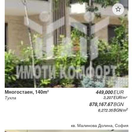
star_outline
Многостаен, 140m²
449,000
EUR
3,207
EUR/m²
Тухла
878,167.67
BGN
2
6,272.35
BGN
/m
кв. Малинова Долина, София