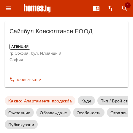
1
menu
menu_book
swap_vert
search
Сайпбул Консюлтанси ЕООД
АГЕНЦИЯ
гр.София, бул. Илиянци 9
София
call
0886725422
Какво:
Апартаменти продажба
Къде
Тип / Брой стаи
Състояние
Обзавеждане
Особености
Отопление
Публикувани